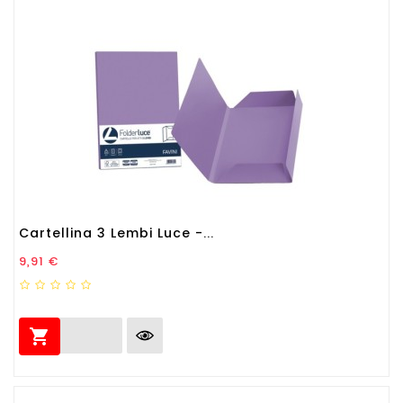
Cartellina 3 Lembi Luce -...
Prezzo
9,91 €
