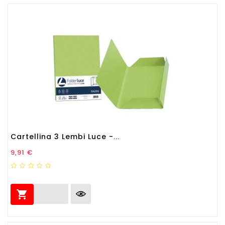
Cartellina 3 Lembi Luce -...
Prezzo
9,91 €
