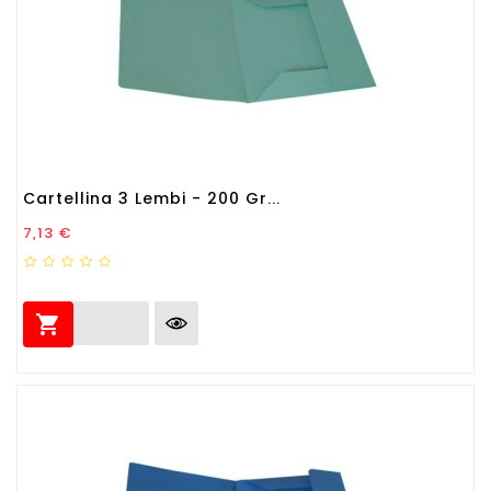
Cartellina 3 Lembi - 200 Gr...
Prezzo
7,13 €
