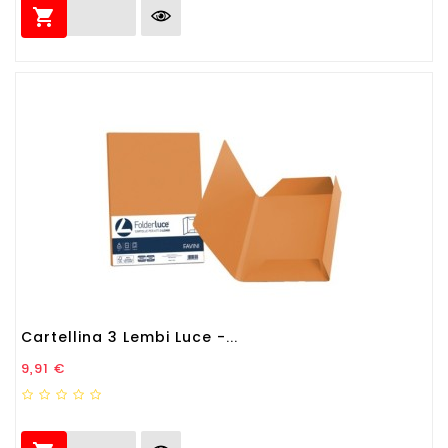

Cartellina 3 Lembi Luce -...
Prezzo
9,91 €