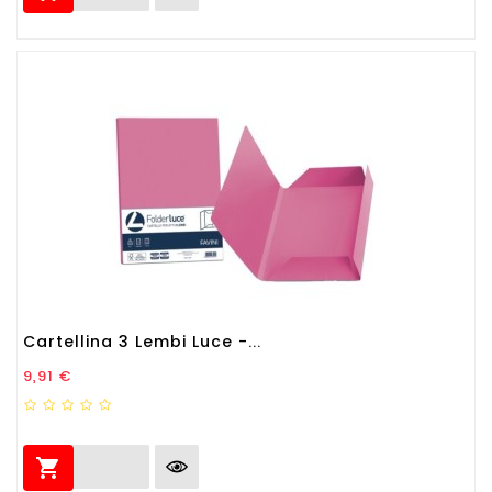
Cartellina 3 Lembi Luce -...
Prezzo
9,91 €
