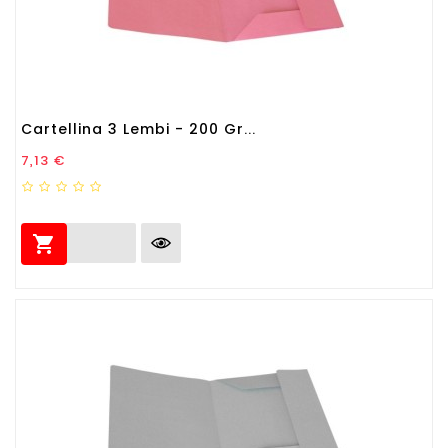
Cartellina 3 Lembi - 200 Gr...
Prezzo
7,13 €
