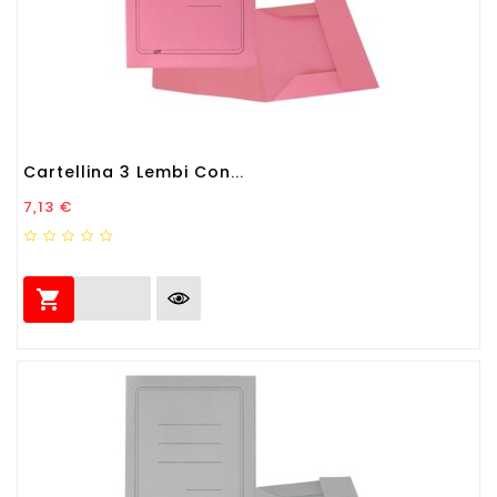
Cartellina 3 Lembi Con...
Prezzo
7,13 €
