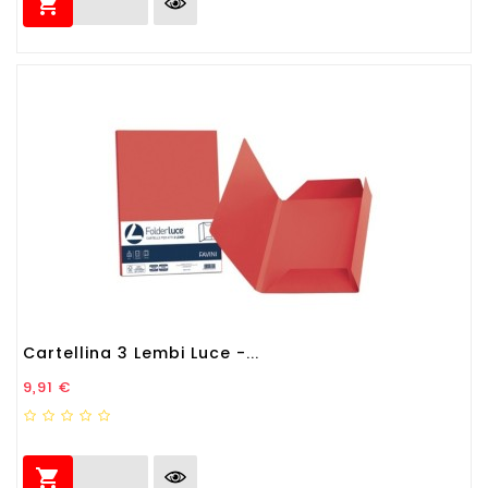

Cartellina 3 Lembi Luce -...
Prezzo
9,91 €
