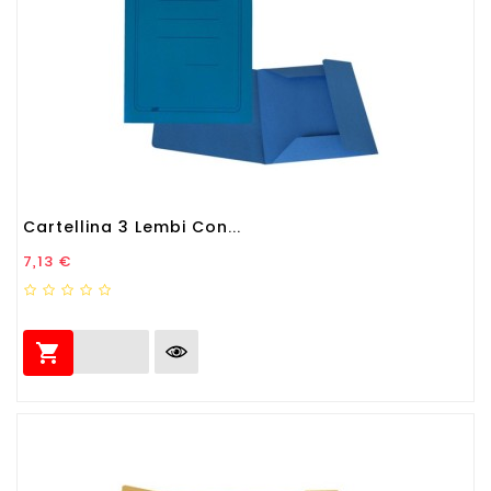
Cartellina 3 Lembi Con...
Prezzo
7,13 €
