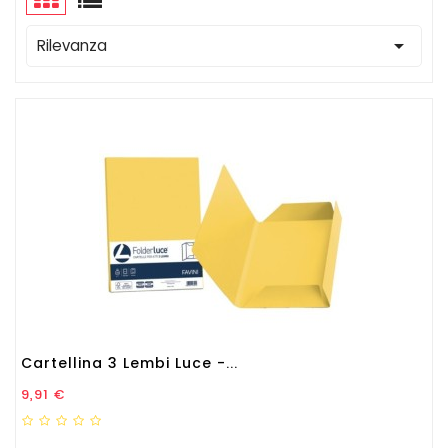

Rilevanza
Cartellina 3 Lembi Luce -...
Prezzo
9,91 €