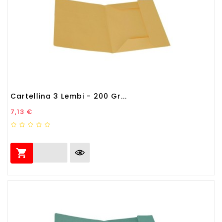
Cartellina 3 Lembi - 200 Gr...
Prezzo
7,13 €
