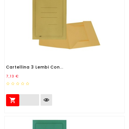
Cartellina 3 Lembi Con...
Prezzo
7,13 €
