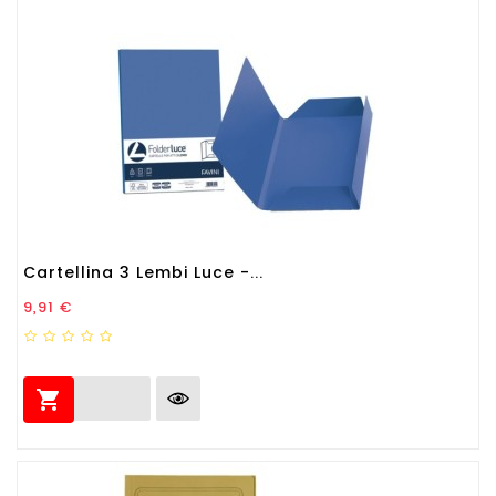
Cartellina 3 Lembi Luce -...
Prezzo
9,91 €
