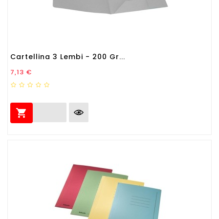
Cartellina 3 Lembi - 200 Gr...
Prezzo
7,13 €
