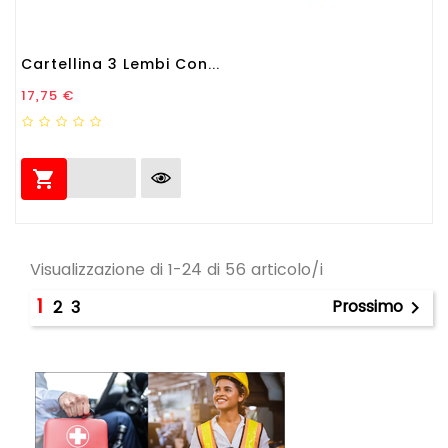
Cartellina 3 Lembi Con...
Prezzo
17,75 €

Visualizzazione di 1-24 di 56 articolo/i
1
Prossimo
2
3
