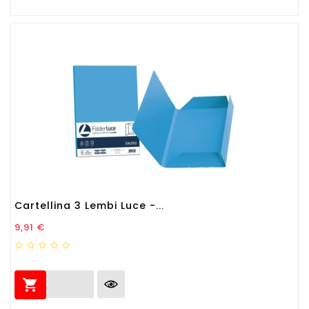
Cartellina 3 Lembi Luce -...
Prezzo
9,91 €
