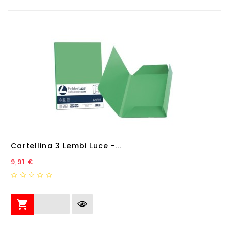
Cartellina 3 Lembi Luce -...
Prezzo
9,91 €
