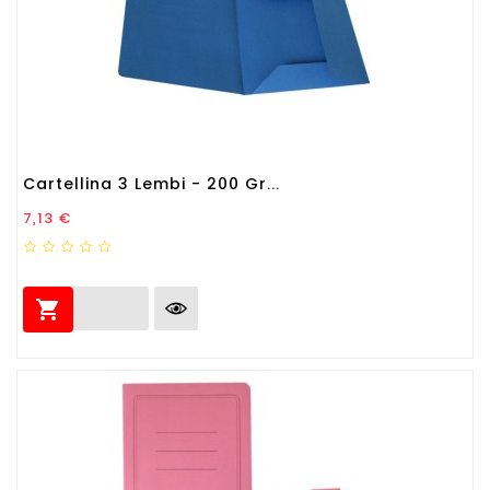
Cartellina 3 Lembi - 200 Gr...
Prezzo
7,13 €
