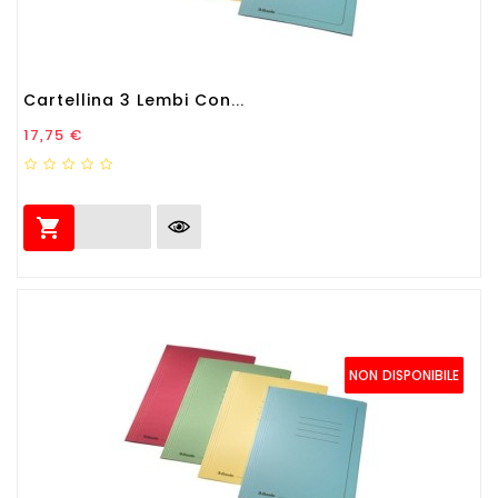
Cartellina 3 Lembi Con...
Prezzo
17,75 €

NON DISPONIBILE