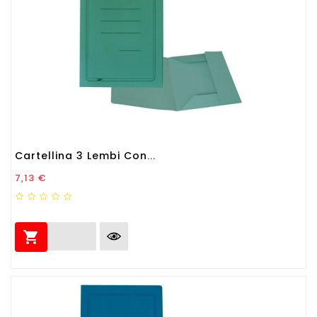
Cartellina 3 Lembi Con...
Prezzo
7,13 €
