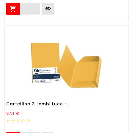

Cartellina 3 Lembi Luce -...
Prezzo
9,91 €