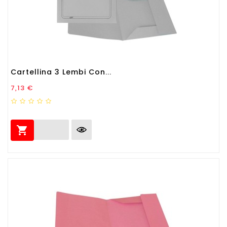
Cartellina 3 Lembi Con...
Prezzo
7,13 €
