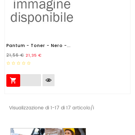
Pantum - Toner - Nero -...
Prezzo Standard
Prezzo
21,56 €
21,35 €

Visualizzazione di 1-17 di 17 articolo/i