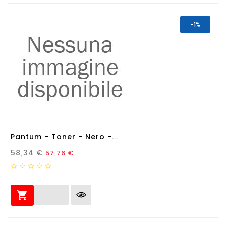
-1%
Pantum - Toner - Nero -...
Prezzo Standard
Prezzo
58,34 €
57,76 €
