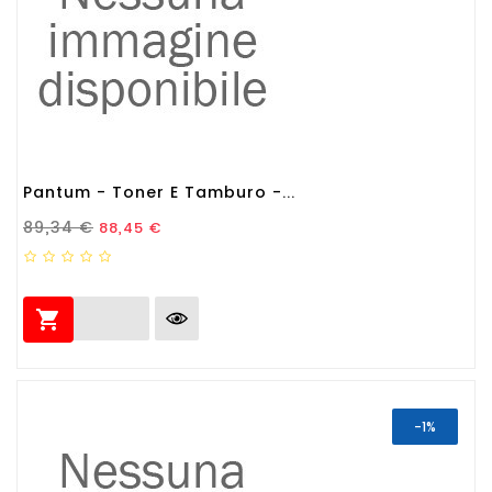
Pantum - Toner E Tamburo -...
Prezzo Standard
Prezzo
89,34 €
88,45 €

-1%