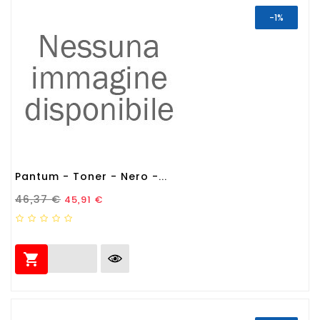
-1%
Pantum - Toner - Nero -...
Prezzo Standard
Prezzo
46,37 €
45,91 €
