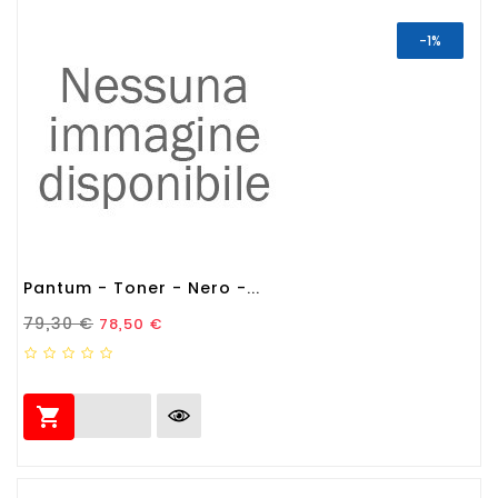
-1%
Pantum - Toner - Nero -...
Prezzo Standard
Prezzo
79,30 €
78,50 €
