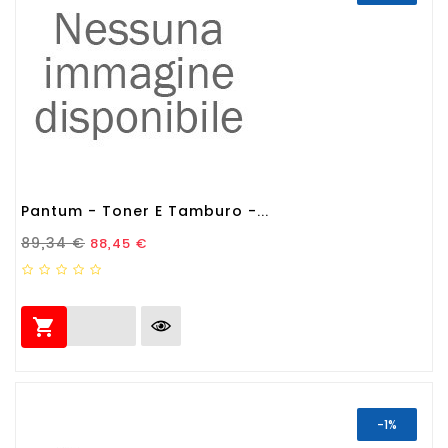
Pantum - Toner E Tamburo -...
Prezzo Standard
Prezzo
89,34 €
88,45 €

-1%