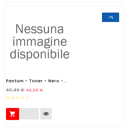
-1%
Pantum - Toner - Nero -...
Prezzo Standard
Prezzo
40,40 €
40,00 €
