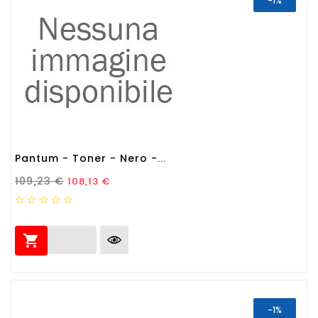
-1%
Pantum - Toner - Nero -...
Prezzo Standard
Prezzo
109,23 €
108,13 €

-1%