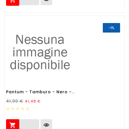
-1%
Pantum - Tamburo - Nero -...
Prezzo Standard
Prezzo
41,90 €
41,48 €
