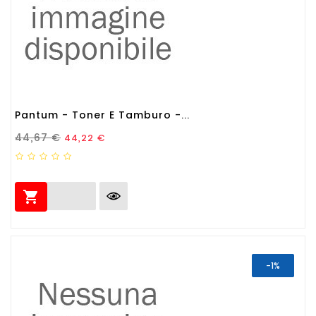
Pantum - Toner E Tamburo -...
Prezzo Standard
Prezzo
44,67 €
44,22 €

-1%