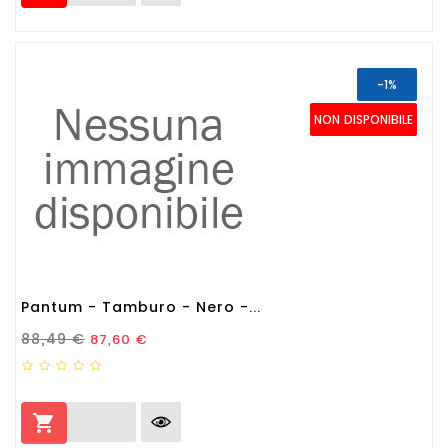
-1%
NON DISPONIBILE
Pantum - Tamburo - Nero -...
Prezzo Standard
Prezzo
88,49 €
87,60 €
