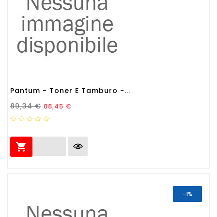
Pantum - Toner E Tamburo -...
Prezzo Standard
Prezzo
89,34 €
88,45 €

-1%