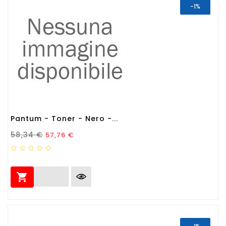
-1%
Pantum - Toner - Nero -...
Prezzo Standard
Prezzo
58,34 €
57,76 €
