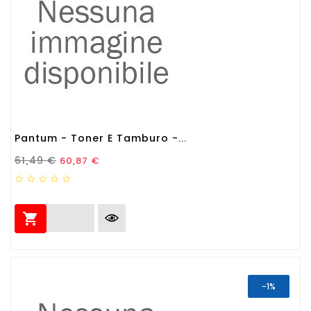
Pantum - Toner E Tamburo -...
Prezzo Standard
Prezzo
61,49 €
60,87 €

-1%