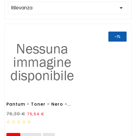

Rilevanza
-1%
Pantum - Toner - Nero -...
Prezzo Standard
Prezzo
76,30 €
75,54 €