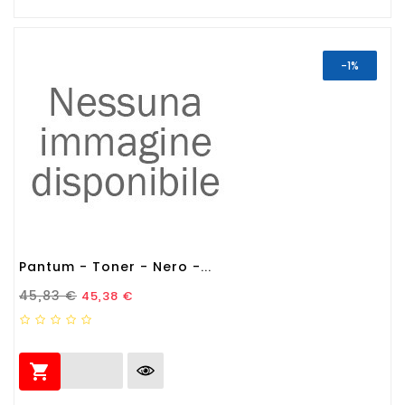
-1%
Pantum - Toner - Nero -...
Prezzo Standard
Prezzo
45,83 €
45,38 €
