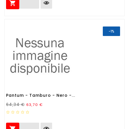

-1%
Pantum - Tamburo - Nero -...
Prezzo Standard
Prezzo
64,34 €
63,70 €
