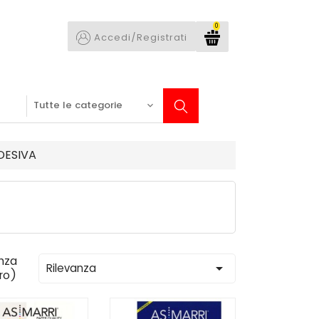
0
Accedi/Registrati
DESIVA
nza

Rilevanza
tro)