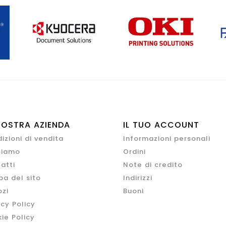
NOSTRA AZIENDA
IL TUO ACCOUNT
izioni di vendita
Informazioni personali
siamo
Ordini
atti
Note di credito
a del sito
Indirizzi
zi
Buoni
acy Policy
ie Policy