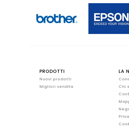
PRODOTTI
LA 
Nuovi prodotti
Cond
Migliori vendite
Chi 
Cont
Mapp
Nego
Priv
Cook