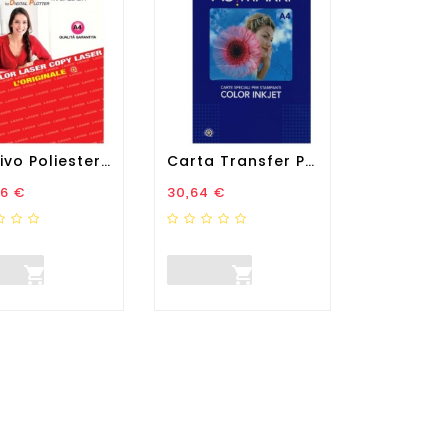
Adesivo Poliestere - Stampa...
Carta Transfer Per Tessuto...
zo
Prezzo
46 €
30,64 €

