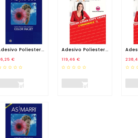
Adesivo Poliestere - Stampa...
Adesivo Poliestere - Stampa...
rezzo
Prezzo
Prez
6,25 €
119,46 €
238,

