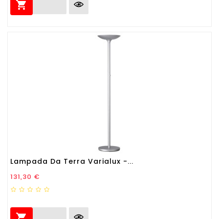

Lampada Da Terra Varialux -...
Prezzo
131,30 €
