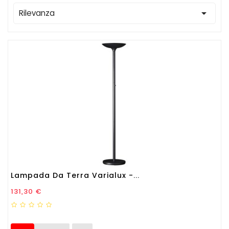

Rilevanza
Lampada Da Terra Varialux -...
Prezzo
131,30 €