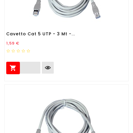
Cavetto Cat 5 UTP - 3 Mt -...
Prezzo
1,59 €
