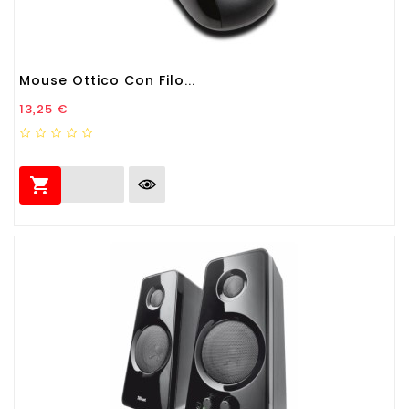
Mouse Ottico Con Filo...
Prezzo
13,25 €
