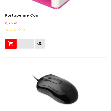
Portapenne Con...
Prezzo
6,75 €
