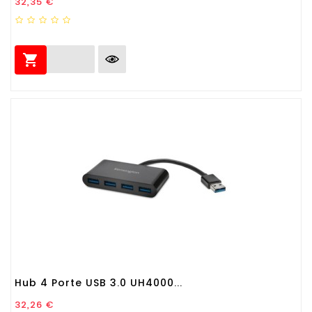
Prezzo
32,35 €

Hub 4 Porte USB 3.0 UH4000...
Prezzo
32,26 €