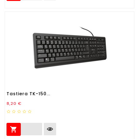
Tastiera TK-150...
Prezzo
8,20 €
