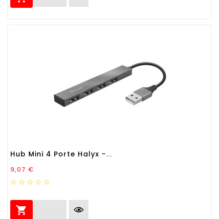
Hub Mini 4 Porte Halyx -...
Prezzo
9,07 €
