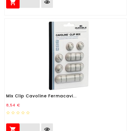

Mix Clip Cavoline Fermacavi...
Prezzo
8,54 €
