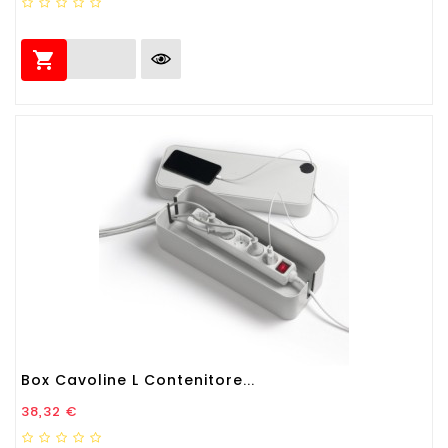

Box Cavoline L Contenitore...
Prezzo
38,32 €