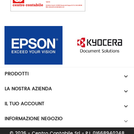
PRODOTTI

LA NOSTRA AZIENDA

IL TUO ACCOUNT

INFORMAZIONE NEGOZIO

© 2026 - Centro Contabile Srl - P.I. 01668940248