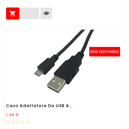

NON DISPONIBILE
Cavo Adattatore Da USB A...
Prezzo
1,45 €