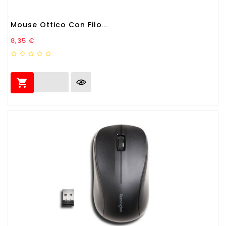
Mouse Ottico Con Filo...
Prezzo
8,35 €
