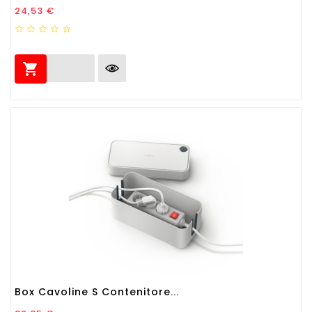
Prezzo
24,53 €

Box Cavoline S Contenitore...