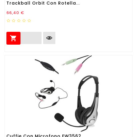
Trackball Orbit Con Rotella...
Prezzo
66,40 €

Cuffie Con Microfono EW3562...