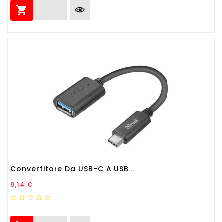

Convertitore Da USB-C A USB...
Prezzo
8,14 €