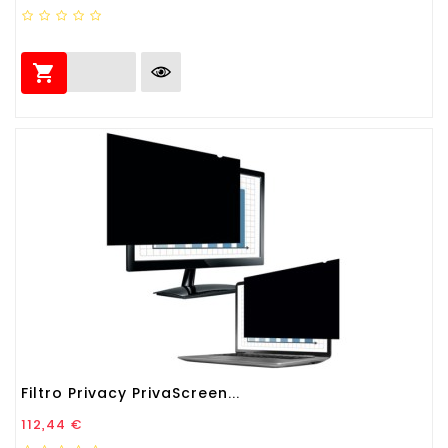

Filtro Privacy PrivaScreen...
Prezzo
112,44 €