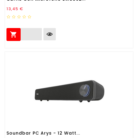
Prezzo
13,45 €

Soundbar PC Arys - 12 Watt...