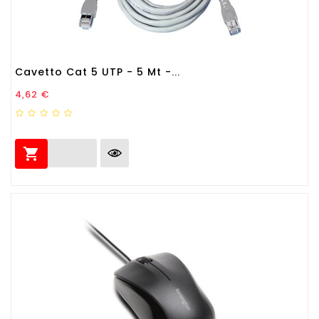
Cavetto Cat 5 UTP - 5 Mt -...
Prezzo
4,62 €
