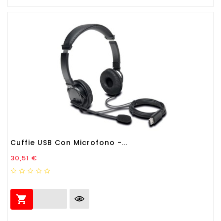
Cuffie USB Con Microfono -...
Prezzo
30,51 €
