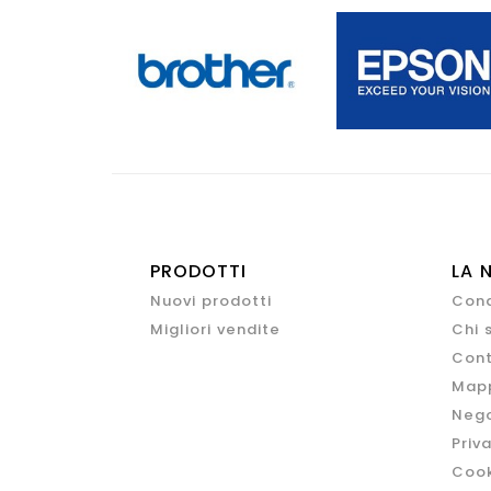
PRODOTTI
LA 
Nuovi prodotti
Cond
Migliori vendite
Chi 
Cont
Mapp
Nego
Priv
Cook