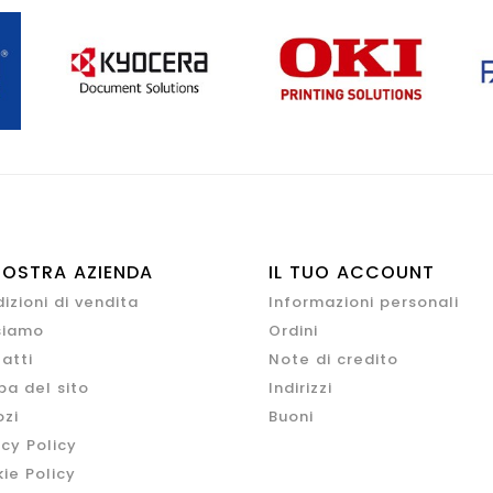
NOSTRA AZIENDA
IL TUO ACCOUNT
izioni di vendita
Informazioni personali
siamo
Ordini
atti
Note di credito
a del sito
Indirizzi
zi
Buoni
acy Policy
ie Policy