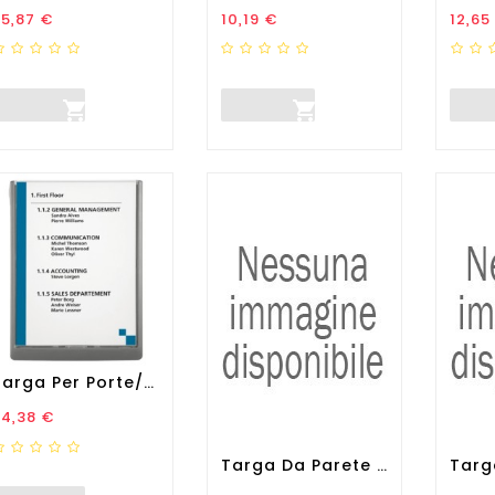
rezzo
Prezzo
Prez
5,87 €
10,19 €
12,65


Targa Per Porte/pareti...
rezzo
24,38 €
Targa Da Parete Wayfindig...