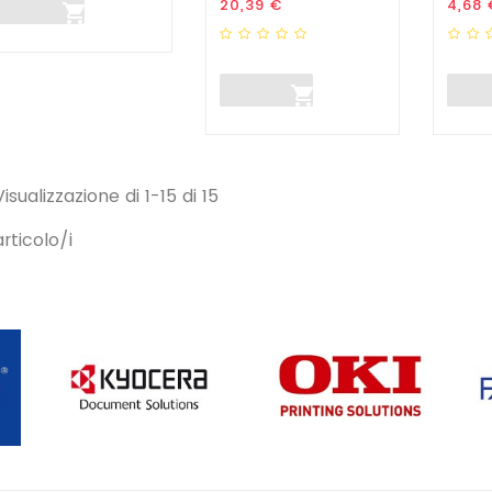
Prezzo
Prez
20,39 €
4,68 


Visualizzazione di 1-15 di 15
articolo/i