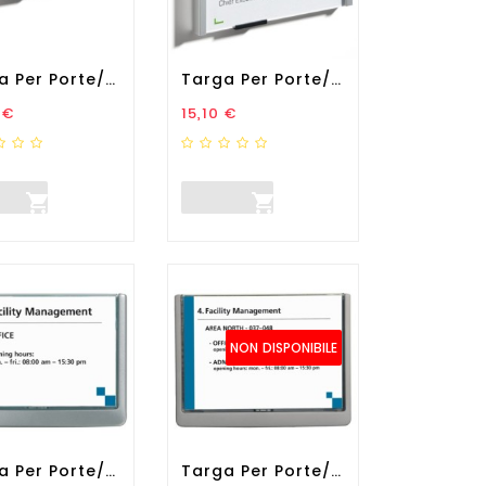
Targa Per Porte/pareti Info...
Targa Per Porte/pareti Info...
zo
Prezzo
 €
15,10 €


NON DISPONIBILE
Targa Per Porte/pareti...
Targa Per Porte/pareti...