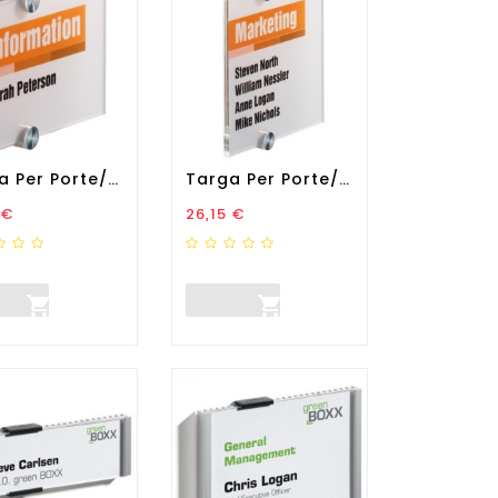
Targa Per Porte/pareti...
Targa Per Porte/pareti...
zo
Prezzo
 €
26,15 €

