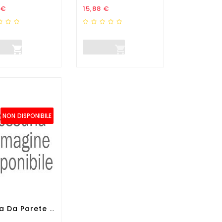
zo
Prezzo
 €
15,88 €


NON DISPONIBILE
Targa Da Parete Wayfindig...