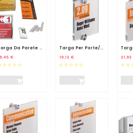
Targa Da Parete Arkos - 15...
Targa Per Porte/pareti...
rezzo
Prezzo
Prez
8,45 €
19,12 €
21,92

