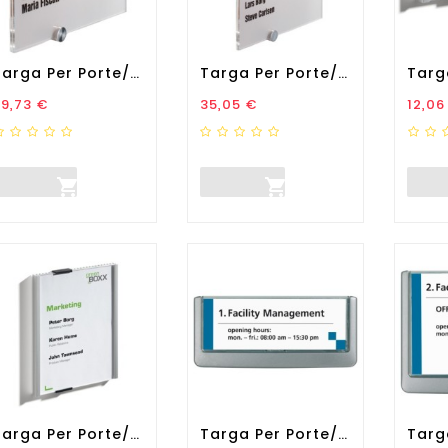
Targa Per Porte/pareti...
Targa Per Porte/pareti...
rezzo
Prezzo
Prez
9,73 €
35,05 €
12,06


Targa Per Porte/pareti Info...
Targa Per Porte/pareti...