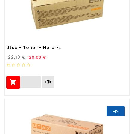
Utax - Toner - Nero -...
Prezzo Standard
Prezzo
122,10 €
120,88 €

-1%