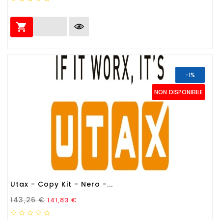

-1%
NON DISPONIBILE
Utax - Copy Kit - Nero -...
Prezzo Standard
Prezzo
143,26 €
141,83 €