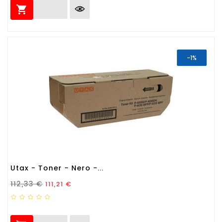

-1%
Utax - Toner - Nero -...
Prezzo Standard
Prezzo
112,33 €
111,21 €