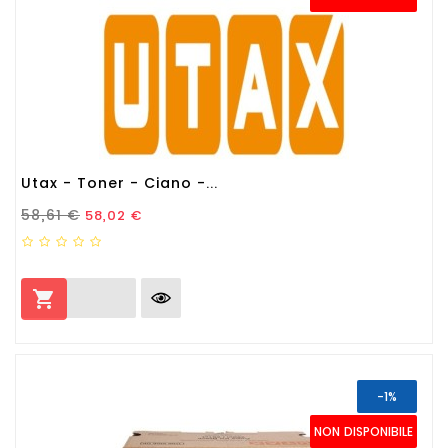
Utax - Toner - Ciano -...
Prezzo Standard
Prezzo
58,61 €
58,02 €

-1%
NON DISPONIBILE