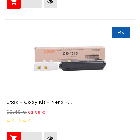

-1%
Utax - Copy Kit - Nero -...
Prezzo Standard
Prezzo
63,49 €
62,86 €
