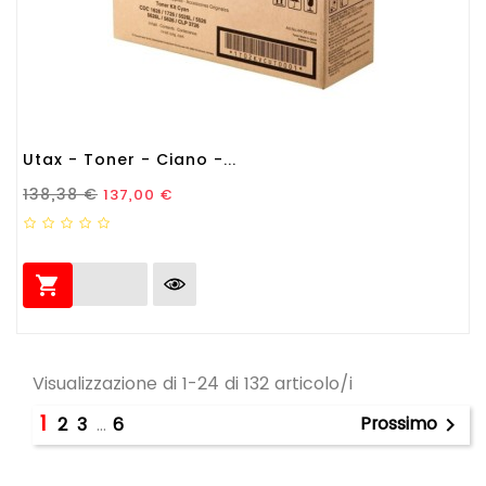
Utax - Toner - Ciano -...
Prezzo Standard
Prezzo
138,38 €
137,00 €

Visualizzazione di 1-24 di 132 articolo/i
1
Prossimo
2
3
…
6
