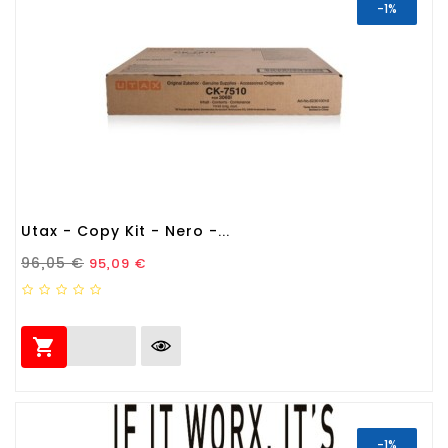
-1%
Utax - Copy Kit - Nero -...
Prezzo Standard
Prezzo
96,05 €
95,09 €

-1%