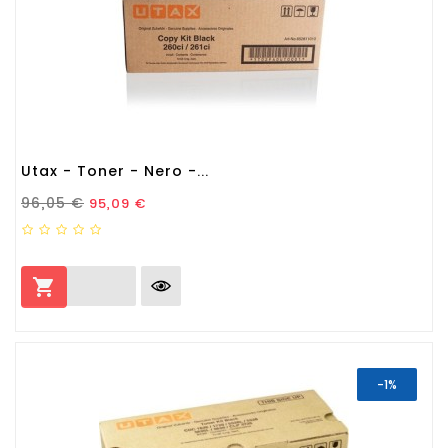
Utax - Toner - Nero -...
Prezzo Standard
Prezzo
96,05 €
95,09 €

-1%