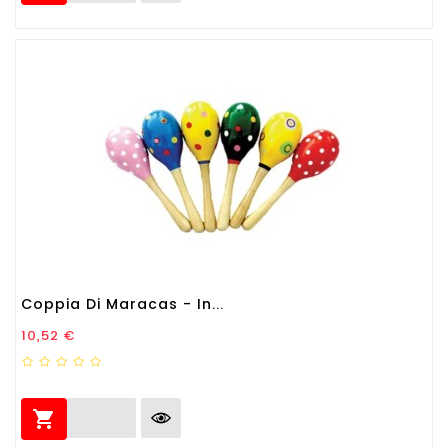
Coppia Di Maracas - In...
Prezzo
10,52 €
