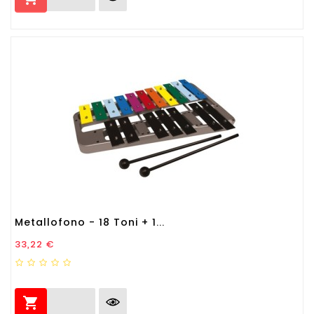
Metallofono - 18 Toni + 1...
Prezzo
33,22 €
