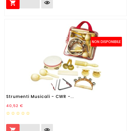

NON DISPONIBILE
Strumenti Musicali - CWR -...
Prezzo
40,52 €
