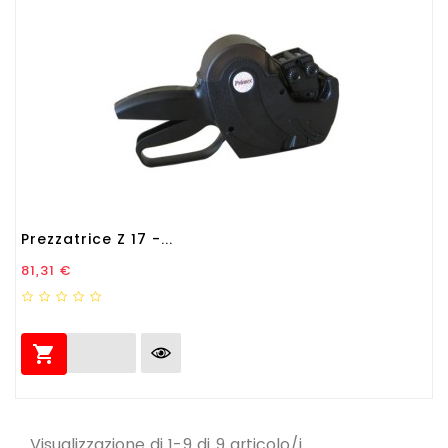
Prezzatrice Z 17 -...
Prezzo
81,31 €

Visualizzazione di 1-9 di 9 articolo/i