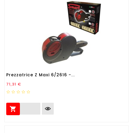
Prezzatrice Z Maxi 6/2616 -...
Prezzo
71,31 €
