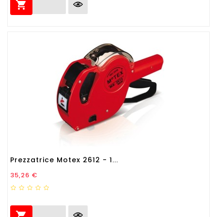

Prezzatrice Motex 2612 - 1...
Prezzo
35,26 €
