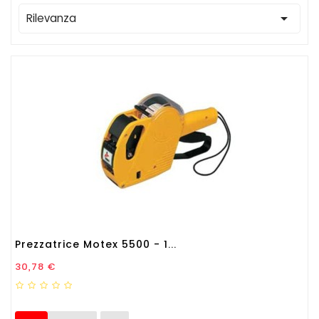

Rilevanza
Prezzatrice Motex 5500 - 1...
Prezzo
30,78 €