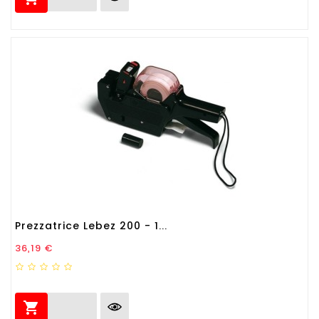
Prezzatrice Lebez 200 - 1...
Prezzo
36,19 €
