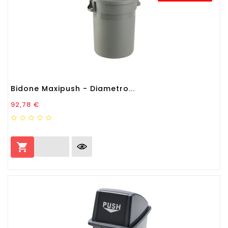
Bidone Maxipush - Diametro...
Prezzo
92,78 €
