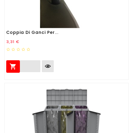
Coppia Di Ganci Per...
Prezzo
3,31 €
