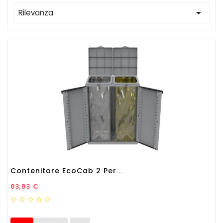

Rilevanza
Contenitore EcoCab 2 Per...
Prezzo
83,83 €