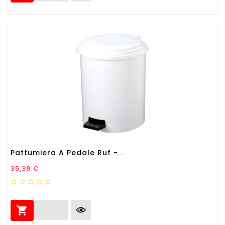
Pattumiera A Pedale Ruf -...
Prezzo
35,38 €
