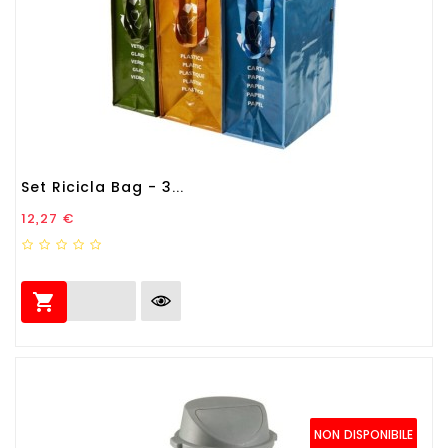
Set Ricicla Bag - 3...
Prezzo
12,27 €

NON DISPONIBILE