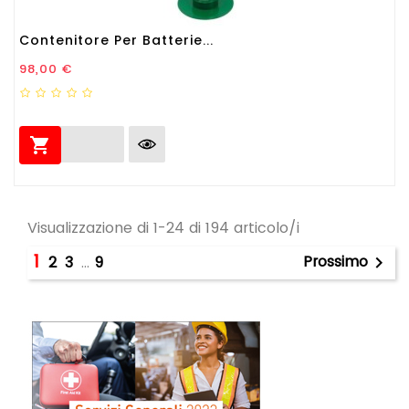
Contenitore Per Batterie...
Prezzo
98,00 €

Visualizzazione di 1-24 di 194 articolo/i
1
Prossimo
2
3
…
9
