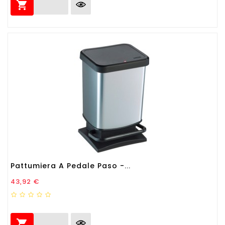

Pattumiera A Pedale Paso -...
Prezzo
43,92 €
