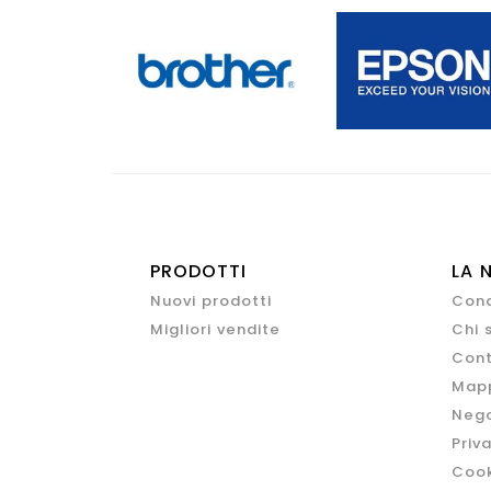
PRODOTTI
LA 
Nuovi prodotti
Cond
Migliori vendite
Chi 
Cont
Mapp
Nego
Priv
Cook