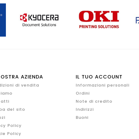
NOSTRA AZIENDA
IL TUO ACCOUNT
izioni di vendita
Informazioni personali
siamo
Ordini
atti
Note di credito
a del sito
Indirizzi
zi
Buoni
acy Policy
ie Policy