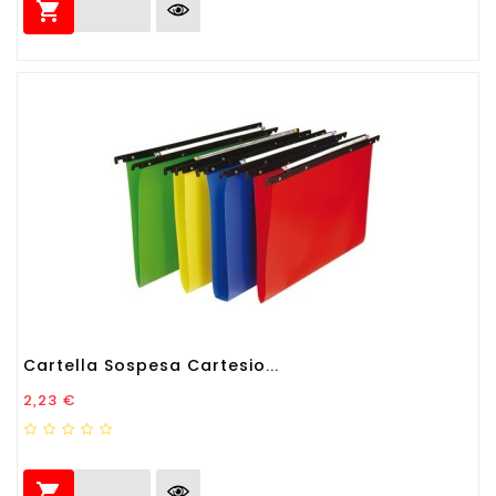

Cartella Sospesa Cartesio...
Prezzo
2,23 €
