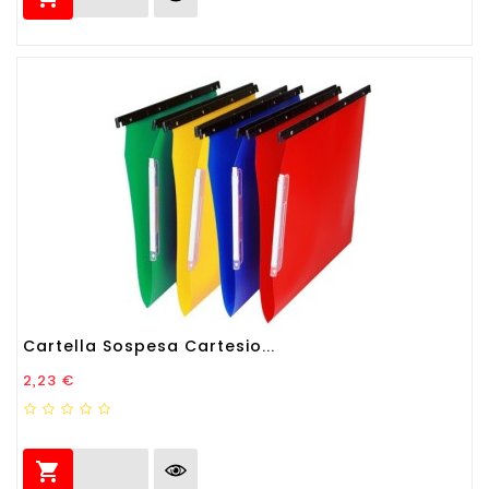
Cartella Sospesa Cartesio...
Prezzo
2,23 €
