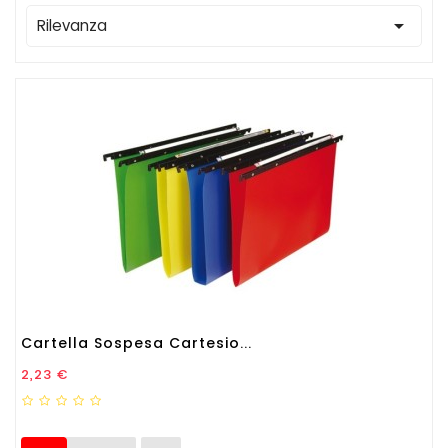

Rilevanza
Cartella Sospesa Cartesio...
Prezzo
2,23 €