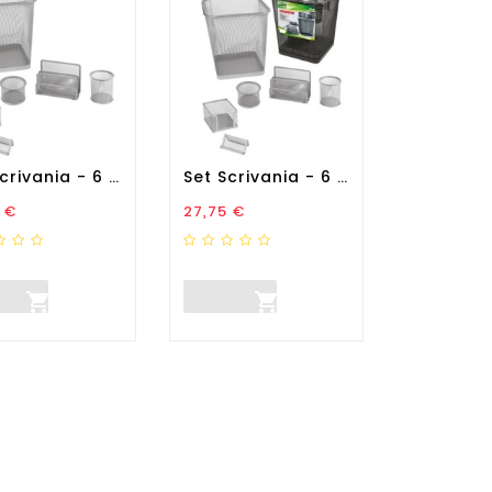
Set Scrivania - 6 Accessori...
Set Scrivania - 6 Accessori...
zo
Prezzo
 €
27,75 €

