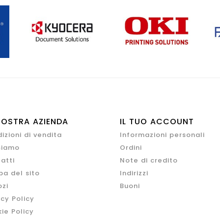
NOSTRA AZIENDA
IL TUO ACCOUNT
izioni di vendita
Informazioni personali
siamo
Ordini
atti
Note di credito
a del sito
Indirizzi
zi
Buoni
acy Policy
ie Policy