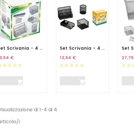
Set Scrivania - 4 Accessori...
Set Scrivania - 4 Accessori...
rezzo
Prezzo
Prez
3,54 €
13,54 €
27,75


Visualizzazione di 1-4 di 4
articolo/i