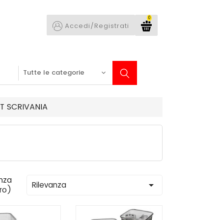
0
Accedi/Registrati
T SCRIVANIA
nza

Rilevanza
tro)