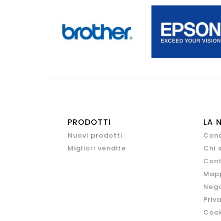
PRODOTTI
LA 
Nuovi prodotti
Cond
Migliori vendite
Chi 
Cont
Mapp
Nego
Priv
Cook