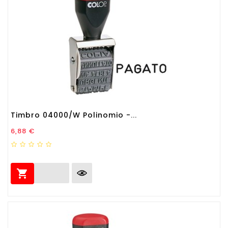
Timbro 04000/W Polinomio -...
Prezzo
6,88 €
