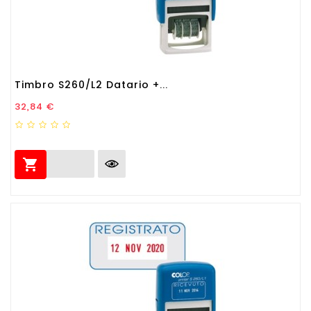
Timbro S260/L2 Datario +...
Prezzo
32,84 €
