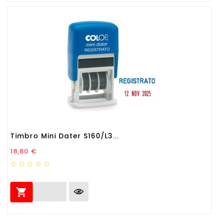
Timbro Mini Dater S160/L3...
Prezzo
18,80 €
