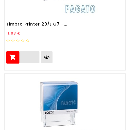
Timbro Printer 20/L G7 -...
Prezzo
11,83 €
