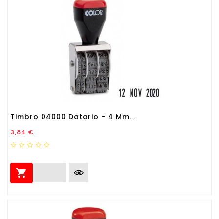
Timbro 04000 Datario - 4 Mm...
Prezzo
3,84 €
