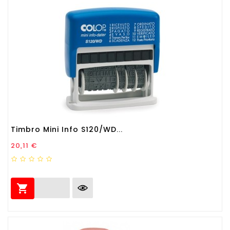
Timbro Mini Info S120/WD...
Prezzo
20,11 €
