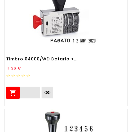
Timbro 04000/WD Datario +...
Prezzo
11,36 €
