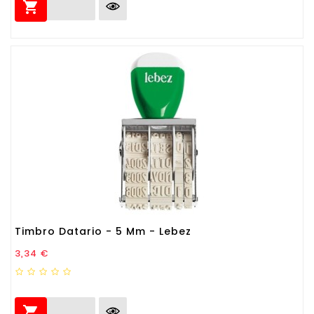

Timbro Datario - 5 Mm - Lebez
Prezzo
3,34 €
