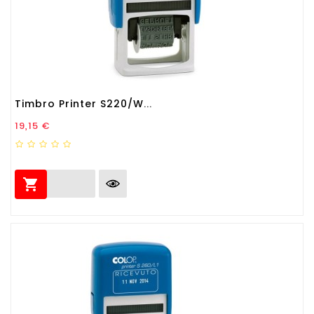
Timbro Printer S220/W...
Prezzo
19,15 €
