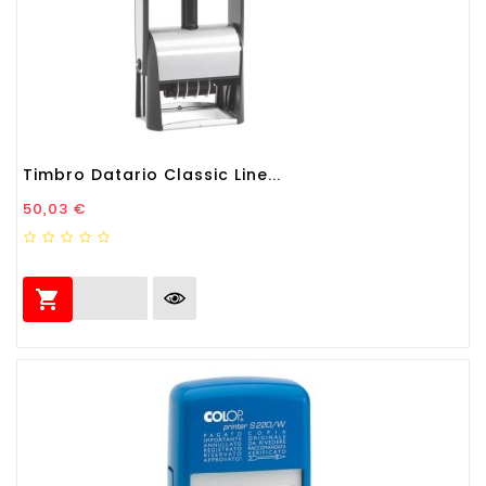
Timbro Datario Classic Line...
Prezzo
50,03 €
