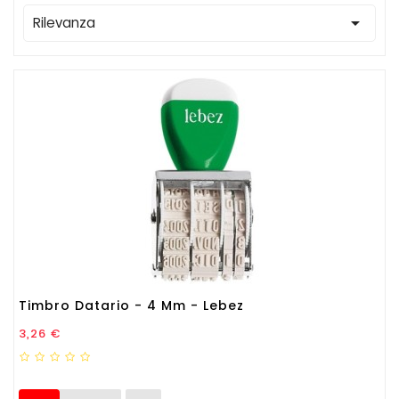

Rilevanza
Timbro Datario - 4 Mm - Lebez
Prezzo
3,26 €