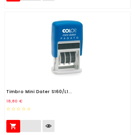
Timbro Mini Dater S160/L1...
Prezzo
18,80 €
