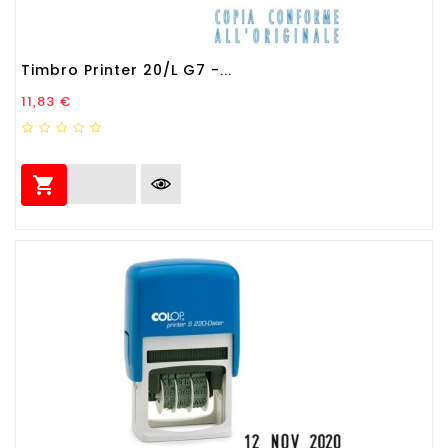
Timbro Printer 20/L G7 -...
Prezzo
11,83 €
