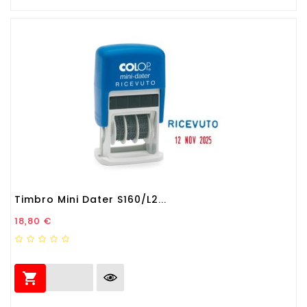
Timbro Mini Dater S160/L2...
Prezzo
18,80 €
