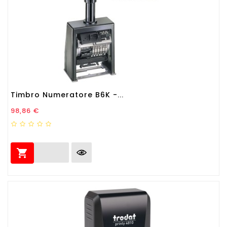
Timbro Numeratore B6K -...
Prezzo
98,86 €
