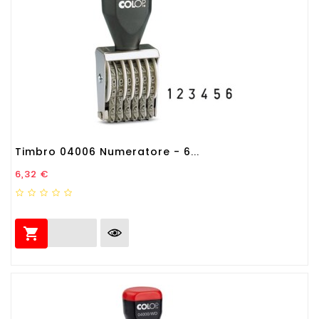
Timbro 04006 Numeratore - 6...
Prezzo
6,32 €
