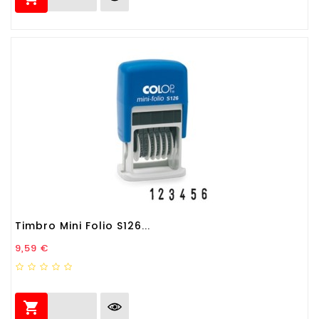
Timbro Mini Folio S126...
Prezzo
9,59 €
