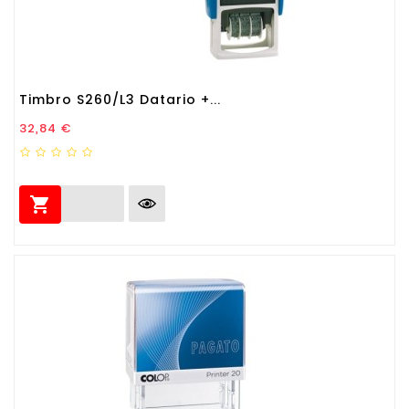
Timbro S260/L3 Datario +...
Prezzo
32,84 €
