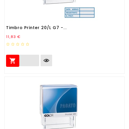
Timbro Printer 20/L G7 -...
Prezzo
11,83 €
