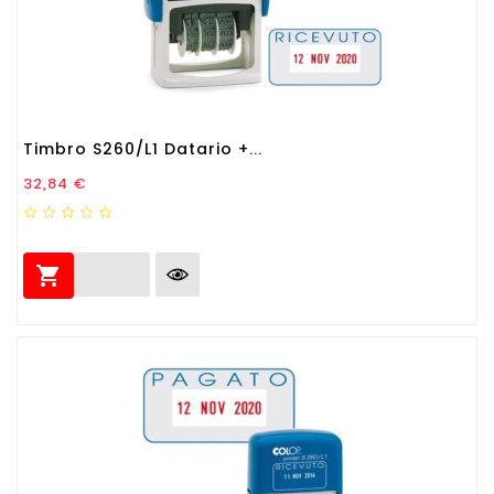
Timbro S260/L1 Datario +...
Prezzo
32,84 €
