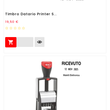
Timbro Datario Printer S...
Prezzo
19,50 €
