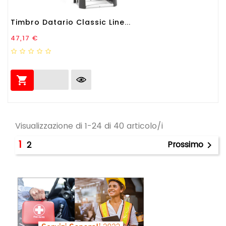
Timbro Datario Classic Line...
Prezzo
47,17 €

Visualizzazione di 1-24 di 40 articolo/i
1
Prossimo
2
