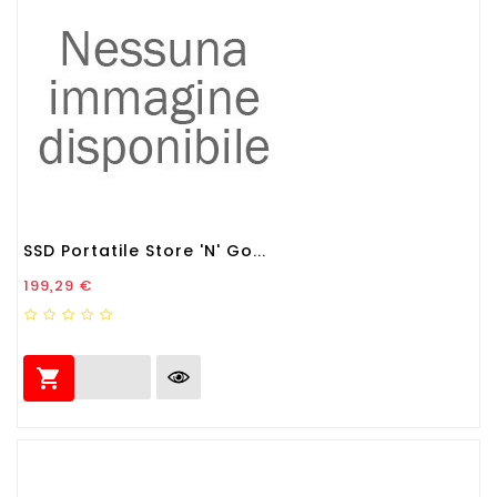
SSD Portatile Store 'N' Go...
Prezzo
199,29 €
