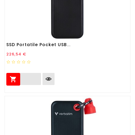
SSD Portatile Pocket USB...
Prezzo
226,54 €
