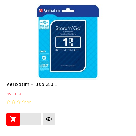
Verbatim - Usb 3.0...
Prezzo
82,10 €
