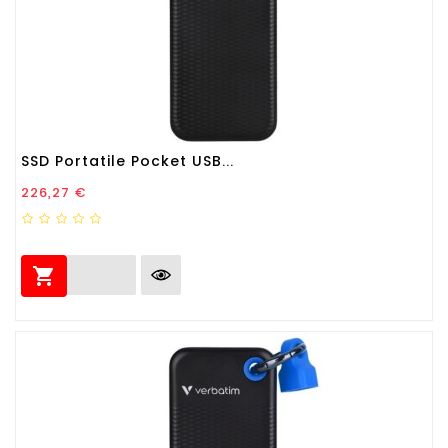
SSD Portatile Pocket USB...
Prezzo
226,27 €
