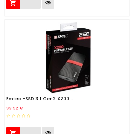

Emtec -SSD 3.1 Gen2 X200...
Prezzo
93,92 €
