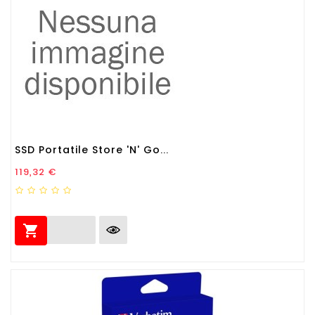
SSD Portatile Store 'N' Go...
Prezzo
119,32 €
