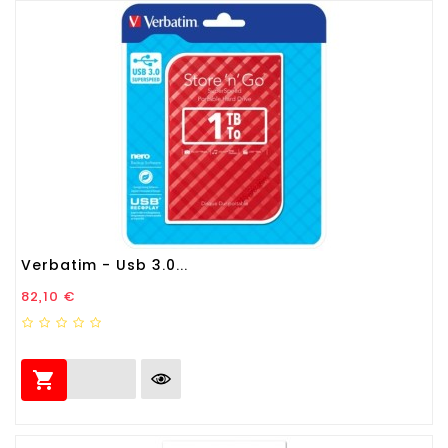
Verbatim - Usb 3.0...
Prezzo
82,10 €
