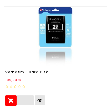
Verbatim - Hard Disk...
Prezzo
109,03 €
