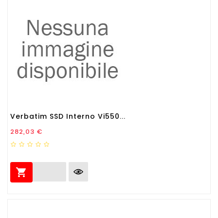
Verbatim SSD Interno Vi550...
Prezzo
282,03 €
