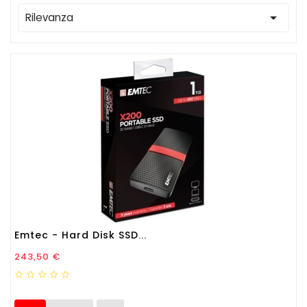

Rilevanza
Emtec - Hard Disk SSD...
Prezzo
243,50 €