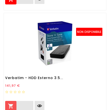
NON DISPONIBILE
Verbatim - HDD Esterno 3.5...
Prezzo
141,97 €
