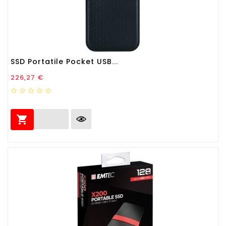
SSD Portatile Pocket USB...
Prezzo
226,27 €
