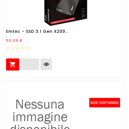
Emtec - SSD 3.1 Gen X200...
Prezzo
50,09 €

NON DISPONIBILE