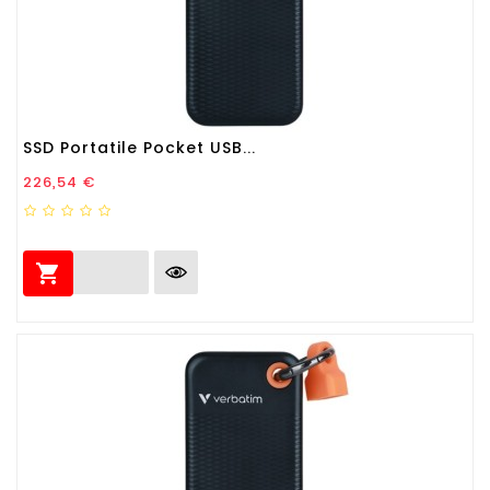
SSD Portatile Pocket USB...
Prezzo
226,54 €
