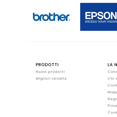
PRODOTTI
LA 
Nuovi prodotti
Cond
Migliori vendite
Chi 
Cont
Mapp
Nego
Priv
Cook