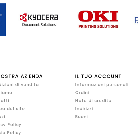
NOSTRA AZIENDA
IL TUO ACCOUNT
izioni di vendita
Informazioni personali
siamo
Ordini
atti
Note di credito
a del sito
Indirizzi
zi
Buoni
acy Policy
ie Policy