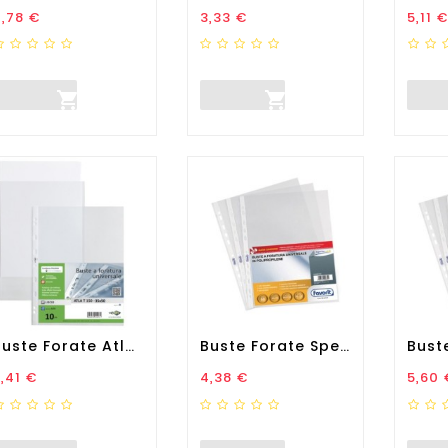
rezzo
Prezzo
Prez
,78 €
3,33 €
5,11 €


Buste Forate Atla T -...
Buste Forate Special PP -...
rezzo
Prezzo
Prez
,41 €
4,38 €
5,60 