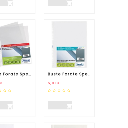


Buste Forate Special PP -...
Buste Forate Special PP -...
zo
Prezzo
€
5,10 €

