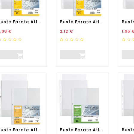
Buste Forate Atla - Medium...
Buste Forate Atla - Medium...
rezzo
Prezzo
Prez
,88 €
2,12 €
1,95 


Buste Forate Atla - Pesante...
Buste Forate Atla T -...