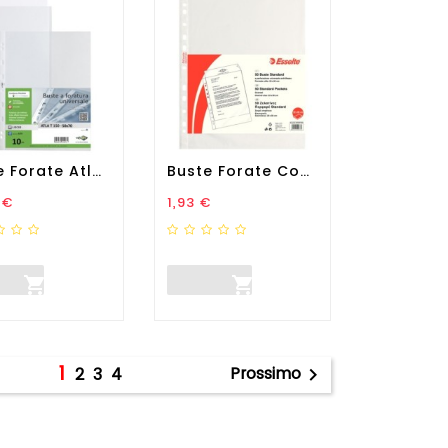
Buste Forate Atla T -...
Buste Forate CopySafe -...
zo
Prezzo
 €
1,93 €


1
Prossimo
2
3
4
