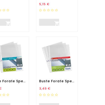
zo
Prezzo
5,15 €


Buste Forate Special PP -...
Buste Forate Special PP -...
zo
Prezzo
€
3,49 €