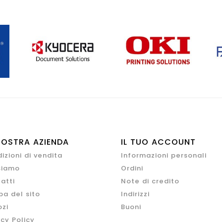
NOSTRA AZIENDA
IL TUO ACCOUNT
izioni di vendita
Informazioni personali
siamo
Ordini
atti
Note di credito
a del sito
Indirizzi
zi
Buoni
acy Policy