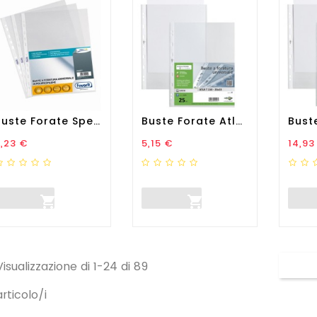
Buste Forate Special PP -...
Buste Forate Atla T -...
rezzo
Prezzo
Prez
,23 €
5,15 €
14,93


Visualizzazione di 1-24 di 89
articolo/i