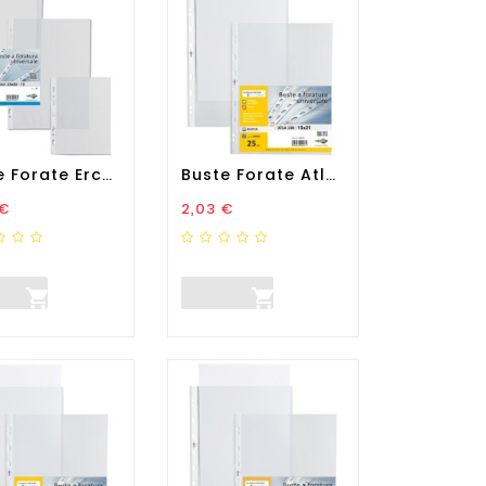
Buste Forate Ercole - PVC...
Buste Forate Atla - Medium...
zo
Prezzo
 €
2,03 €

