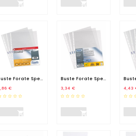


Buste Forate Special PP -...
Buste Forate Special PP -...
rezzo
Prezzo
Prez
,86 €
3,34 €
4,43 

