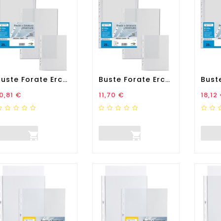
Buste Forate Ercole - PVC...
Buste Forate Ercole - PVC...
rezzo
Prezzo
Prez
0,81 €
11,70 €
18,12

