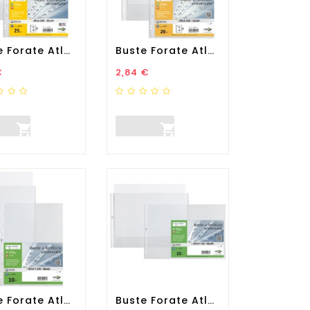
Buste Forate Atla - Medium...
Buste Forate Atla - Pesante...
zo
Prezzo
€
2,84 €


Buste Forate Atla T -...
Buste Forate Atla T -...