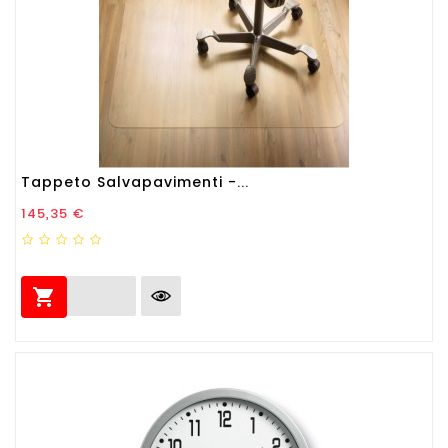
Tappeto Salvapavimenti -...
Prezzo
145,35 €
