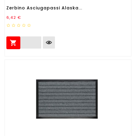
Zerbino Asciugapassi Alaska...
Prezzo
6,42 €
