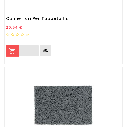
Connettori Per Tappeto In...
Prezzo
20,94 €
