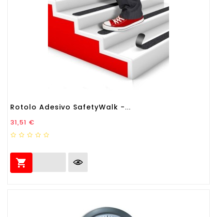
Rotolo Adesivo SafetyWalk -...
Prezzo
31,51 €
