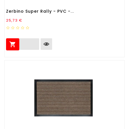
Zerbino Super Rally - PVC -...
Prezzo
25,73 €
