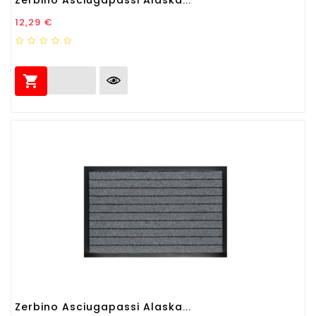
Prezzo
12,29 €

Zerbino Asciugapassi Alaska...