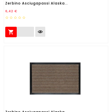
Zerbino Asciugapassi Alaska...
Prezzo
6,42 €

Zerbino Asciugapassi Alaska...