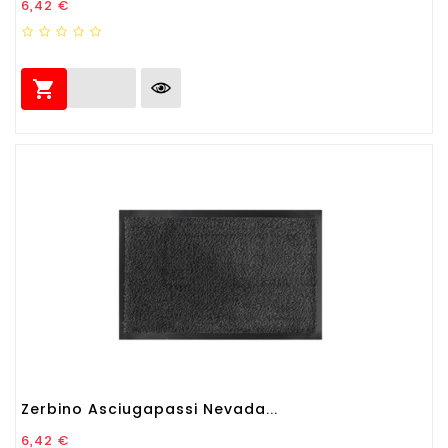
Prezzo
6,42 €

Zerbino Asciugapassi Nevada...
Prezzo
6,42 €