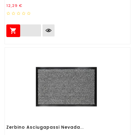
Prezzo
12,29 €

Zerbino Asciugapassi Nevada...