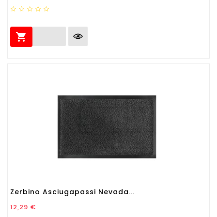

Zerbino Asciugapassi Nevada...
Prezzo
12,29 €