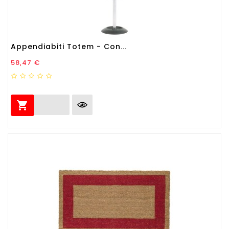
Appendiabiti Totem - Con...
Prezzo
58,47 €
