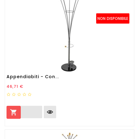
NON DISPONIBILE
Appendiabiti - Con...
Prezzo
46,71 €
