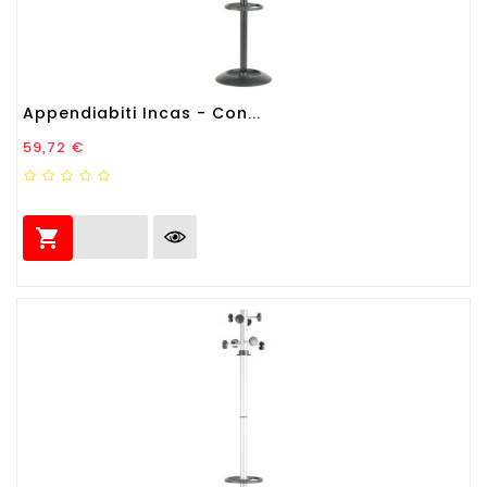
Appendiabiti Incas - Con...
Prezzo
59,72 €
