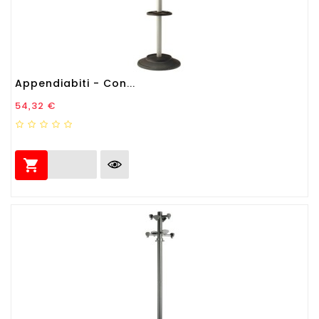
Appendiabiti - Con...
Prezzo
54,32 €
