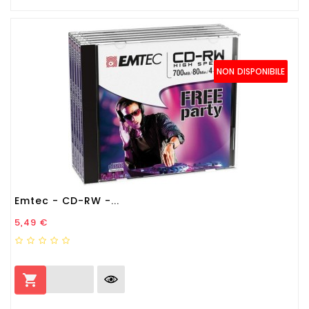
NON DISPONIBILE
Emtec - CD-RW -...
Prezzo
5,49 €
