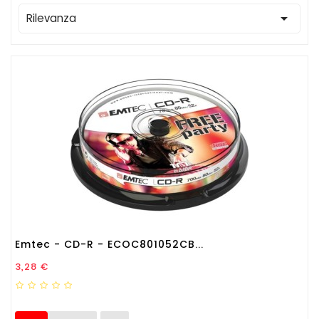

Rilevanza
Emtec - CD-R - ECOC801052CB...
Prezzo
3,28 €