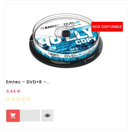
NON DISPONIBILE
Emtec - DVD+R -...
Prezzo
3,44 €
