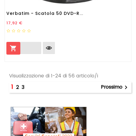
Verbatim - Scatola 50 DVD-R...
Prezzo
17,92 €

Visualizzazione di 1-24 di 56 articolo/i
1
Prossimo
2
3
