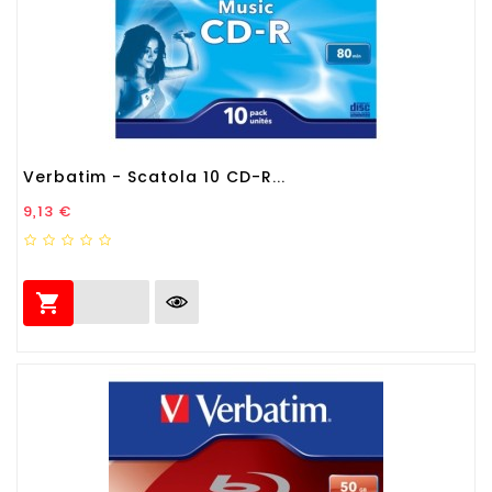
Verbatim - Scatola 10 CD-R...
Prezzo
9,13 €
