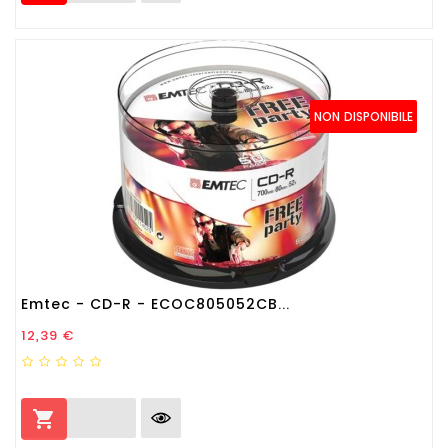
NON DISPONIBILE
Emtec - CD-R - ECOC805052CB...
Prezzo
12,39 €
