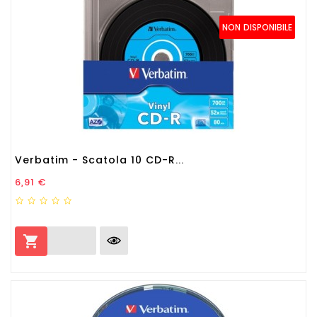
NON DISPONIBILE
Verbatim - Scatola 10 CD-R...
Prezzo
6,91 €
