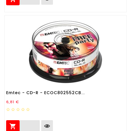
Emtec - CD-R - ECOC802552CB...
Prezzo
6,81 €
