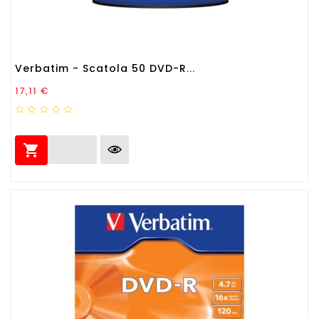
Verbatim - Scatola 50 DVD-R...
Prezzo
17,11 €
