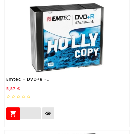
Emtec - DVD+R -...
Prezzo
5,87 €
