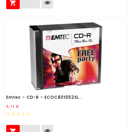

Emtec - CD-R - ECOC801052SL...
Prezzo
5,71 €
