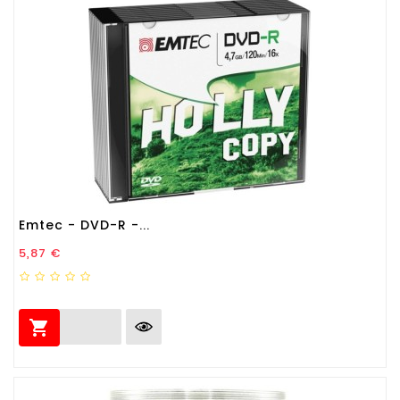
Emtec - DVD-R -...
Prezzo
5,87 €
