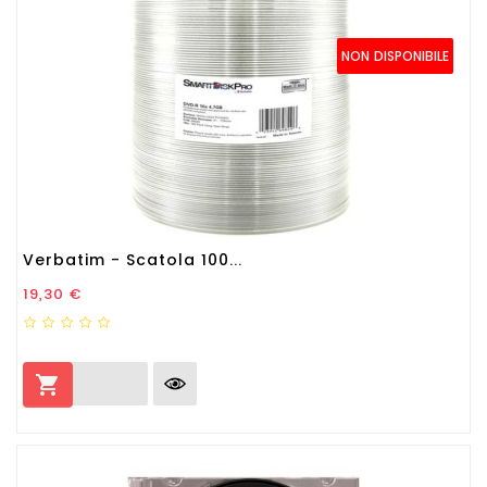
NON DISPONIBILE
Verbatim - Scatola 100...
Prezzo
19,30 €
