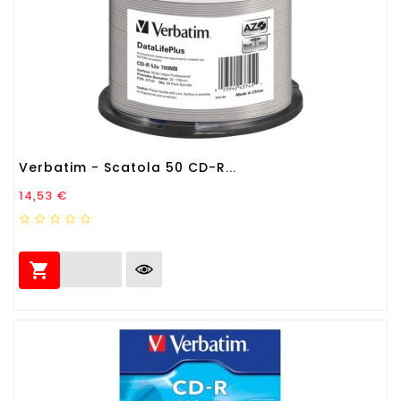
Verbatim - Scatola 50 CD-R...
Prezzo
14,53 €
