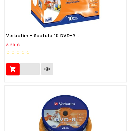
Verbatim - Scatola 10 DVD-R...
Prezzo
8,29 €
