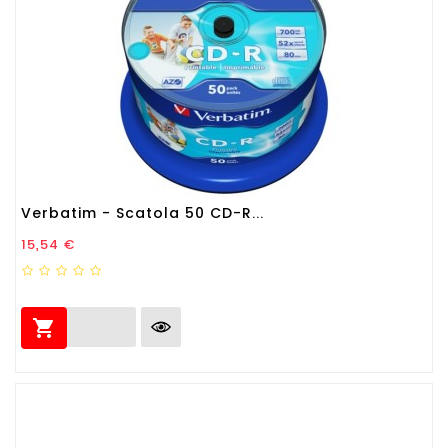
Verbatim - Scatola 50 CD-R...
Prezzo
15,54 €
