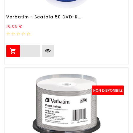
Verbatim - Scatola 50 DVD-R...
Prezzo
16,05 €

NON DISPONIBILE