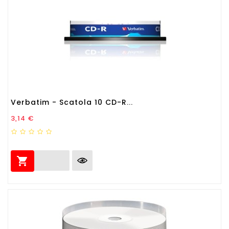
Verbatim - Scatola 10 CD-R...
Prezzo
3,14 €
