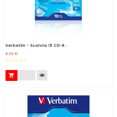
Verbatim - Scatola 10 CD-R...
Prezzo
8,32 €
