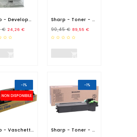
Sharp - Developer - Nero -...
Sharp - Toner - Magenta -...
zo Standard
Prezzo
Prezzo Standard
Prezzo
1 €
90,45 €
24,26 €
89,55 €


-1%
-1%
NON DISPONIBILE
Sharp - Vaschetta Recupero...
Sharp - Toner - Nero -...