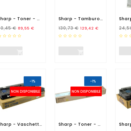
Sharp - Toner - Ciano -...
Sharp - Tamburo - C/M/Y/K -...
rezzo Standard
Prezzo
Prezzo Standard
Prezzo
Prez
90,45 €
130,73 €
24,5
89,55 €
129,42 €


-1%
-1%
NON DISPONIBILE
NON DISPONIBILE
Sharp - Vaschetta Recupero...
Sharp - Toner - Giallo -...