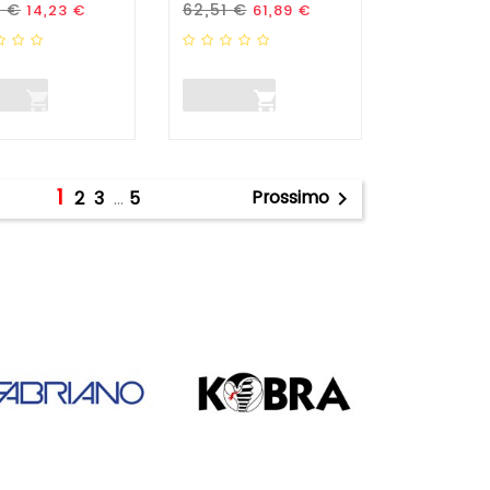
zo Standard
Prezzo
Prezzo Standard
Prezzo
8 €
62,51 €
14,23 €
61,89 €


1
Prossimo
2
3
…
5
