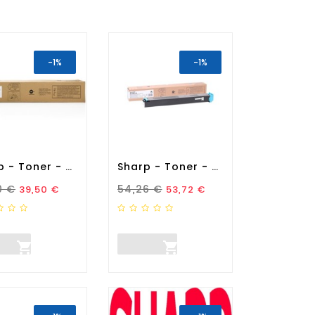
-1%
-1%
Sharp - Toner - Nero -...
Sharp - Toner - Ciano -...
zo Standard
Prezzo
Prezzo Standard
Prezzo
0 €
54,26 €
39,50 €
53,72 €

