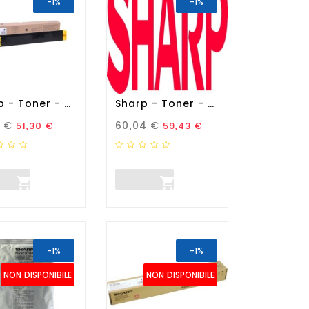
-1%
-1%
Sharp - Toner - Giallo -...
Sharp - Toner - Nero -...
zo Standard
Prezzo
Prezzo Standard
Prezzo
2 €
60,04 €
51,30 €
59,43 €


-1%
-1%
NON DISPONIBILE
NON DISPONIBILE