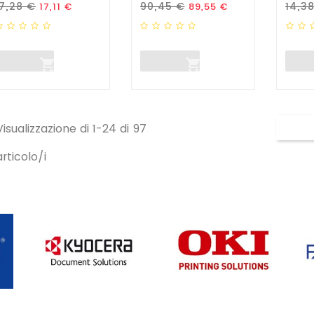
rezzo Standard
Prezzo
Prezzo Standard
Prezzo
Prez
17,28 €
90,45 €
14,3
17,11 €
89,55 €


Visualizzazione di 1-24 di 97
articolo/i