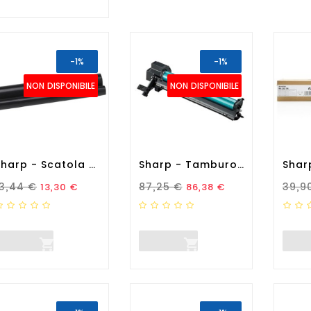
-1%
-1%
NON DISPONIBILE
NON DISPONIBILE
Sharp - Scatola 2 DonorFilm...
Sharp - Tamburo - Nero -...
rezzo Standard
Prezzo
Prezzo Standard
Prezzo
Prez
13,44 €
87,25 €
39,9
13,30 €
86,38 €

