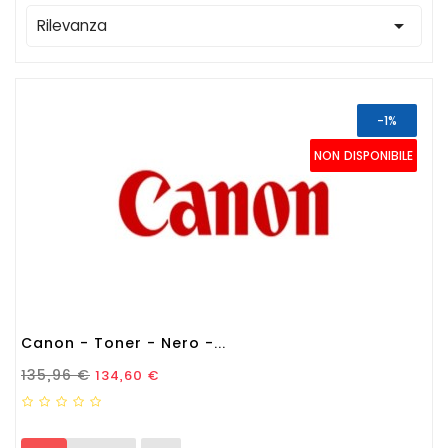

Rilevanza
-1%
NON DISPONIBILE
Canon - Toner - Nero -...
Prezzo Standard
Prezzo
135,96 €
134,60 €