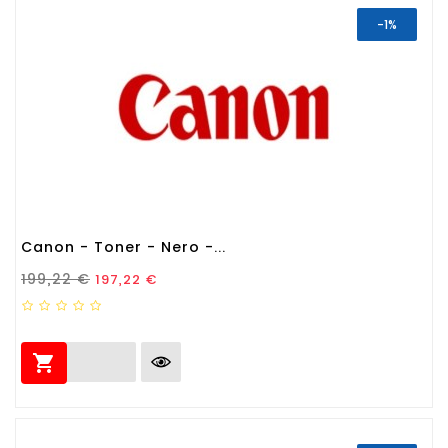
-1%
Canon - Toner - Nero -...
Prezzo Standard
Prezzo
199,22 €
197,22 €
