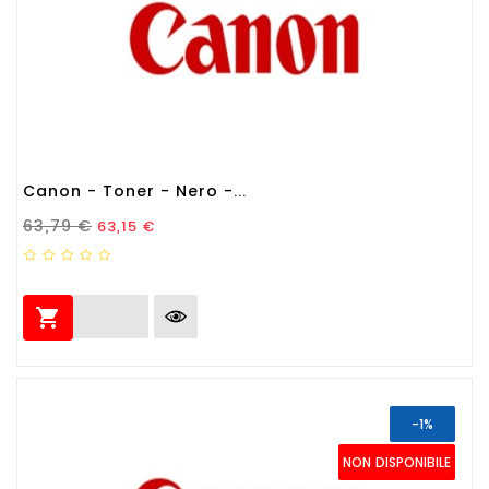
Canon - Toner - Nero -...
Prezzo Standard
Prezzo
63,79 €
63,15 €

-1%
NON DISPONIBILE