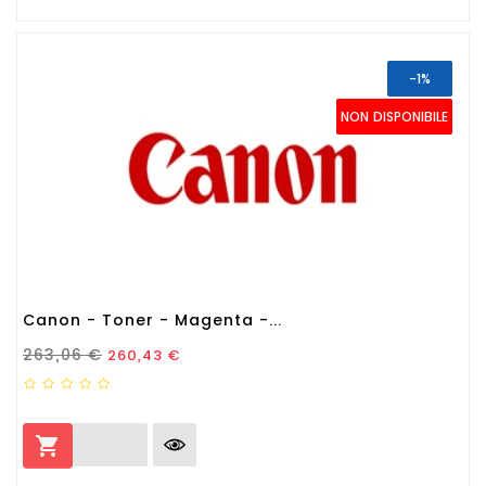
-1%
NON DISPONIBILE
Canon - Toner - Magenta -...
Prezzo Standard
Prezzo
263,06 €
260,43 €
