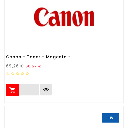
Canon - Toner - Magenta -...
Prezzo Standard
Prezzo
69,26 €
68,57 €

-1%