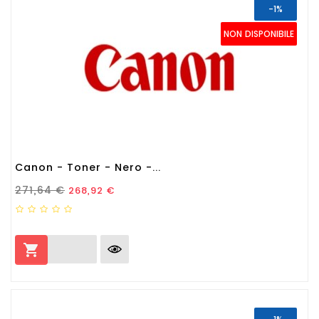
-1%
NON DISPONIBILE
Canon - Toner - Nero -...
Prezzo Standard
Prezzo
271,64 €
268,92 €
