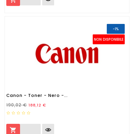
-1%
NON DISPONIBILE
Canon - Toner - Nero -...
Prezzo Standard
Prezzo
190,02 €
188,12 €
