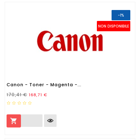
-1%
NON DISPONIBILE
Canon - Toner - Magenta -...
Prezzo Standard
Prezzo
170,41 €
168,71 €
