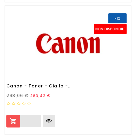
-1%
NON DISPONIBILE
Canon - Toner - Giallo -...
Prezzo Standard
Prezzo
263,06 €
260,43 €
