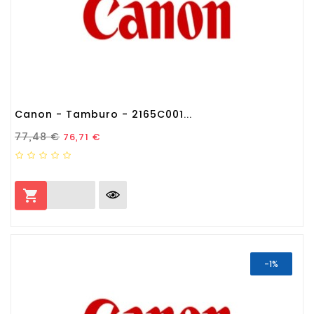
Canon - Tamburo - 2165C001...
Prezzo Standard
Prezzo
77,48 €
76,71 €

-1%