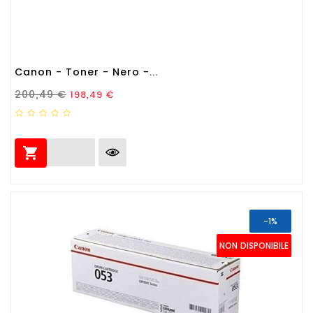
Canon - Toner - Nero -...
Prezzo Standard
Prezzo
200,49 €
198,49 €

-1%
NON DISPONIBILE