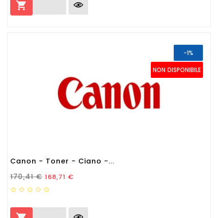

-1%
NON DISPONIBILE
Canon - Toner - Ciano -...
Prezzo Standard
Prezzo
170,41 €
168,71 €
