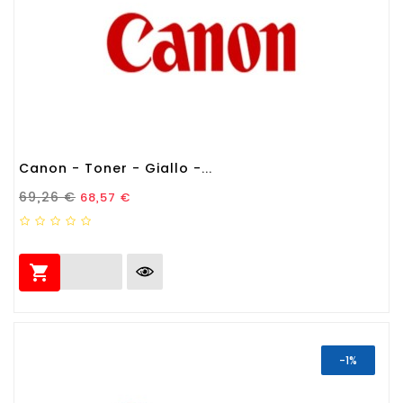
Canon - Toner - Giallo -...
Prezzo Standard
Prezzo
69,26 €
68,57 €

-1%