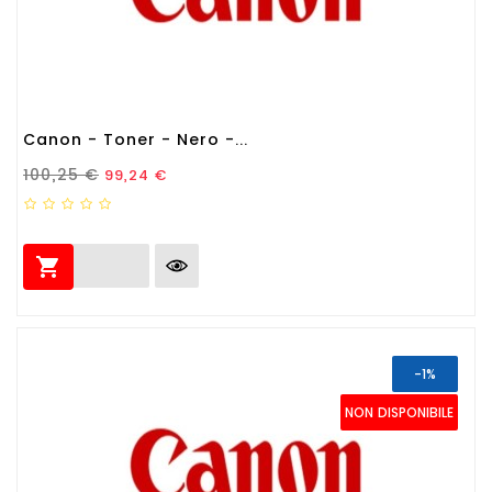
Canon - Toner - Nero -...
Prezzo Standard
Prezzo
100,25 €
99,24 €

-1%
NON DISPONIBILE