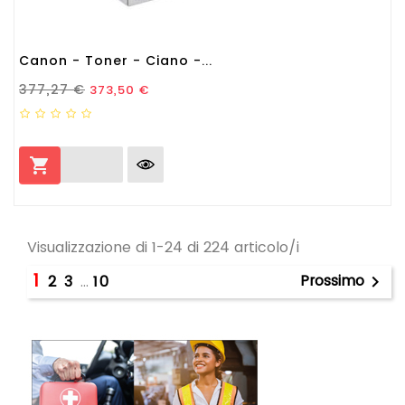
Canon - Toner - Ciano -...
Prezzo Standard
Prezzo
377,27 €
373,50 €

Visualizzazione di 1-24 di 224 articolo/i
1
Prossimo
2
3
…
10
