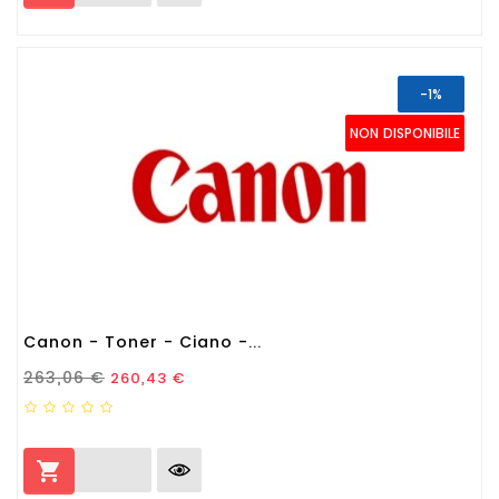
-1%
NON DISPONIBILE
Canon - Toner - Ciano -...
Prezzo Standard
Prezzo
263,06 €
260,43 €
