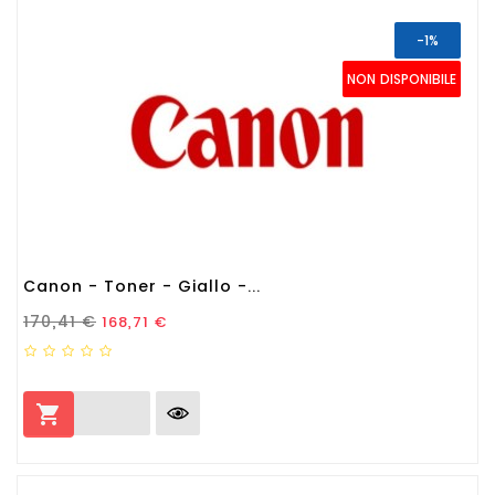
-1%
NON DISPONIBILE
Canon - Toner - Giallo -...
Prezzo Standard
Prezzo
170,41 €
168,71 €
