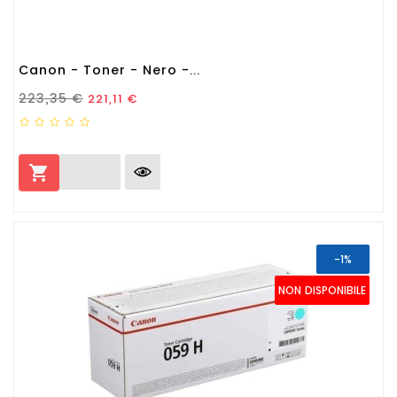
Canon - Toner - Nero -...
Prezzo Standard
Prezzo
223,35 €
221,11 €

-1%
NON DISPONIBILE