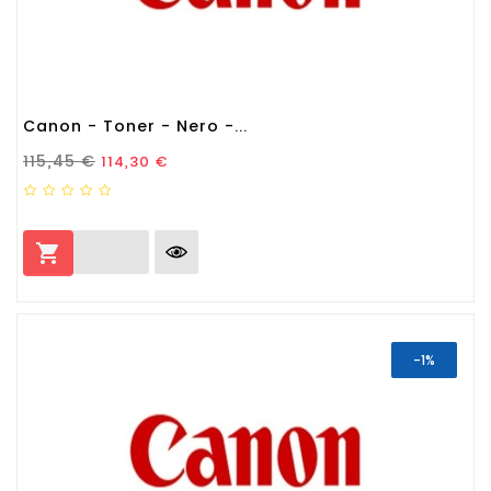
Canon - Toner - Nero -...
Prezzo Standard
Prezzo
115,45 €
114,30 €

-1%