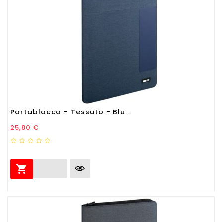
Portablocco - Tessuto - Blu...
Prezzo
25,80 €
