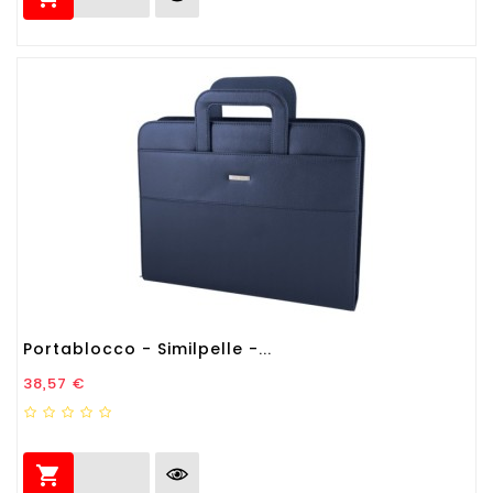
Portablocco - Similpelle -...
Prezzo
38,57 €
