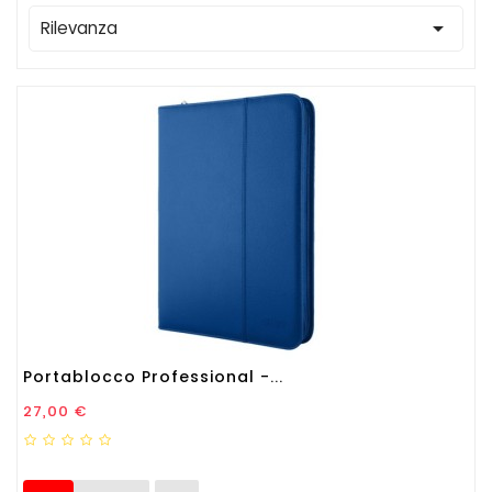

Rilevanza
Portablocco Professional -...
Prezzo
27,00 €