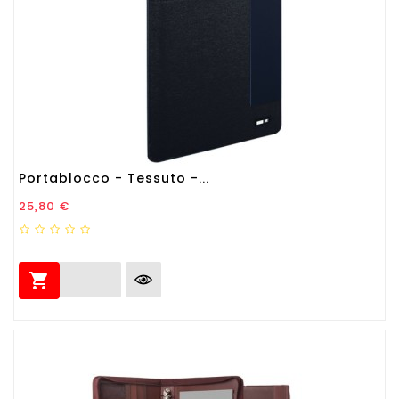
Portablocco - Tessuto -...
Prezzo
25,80 €
