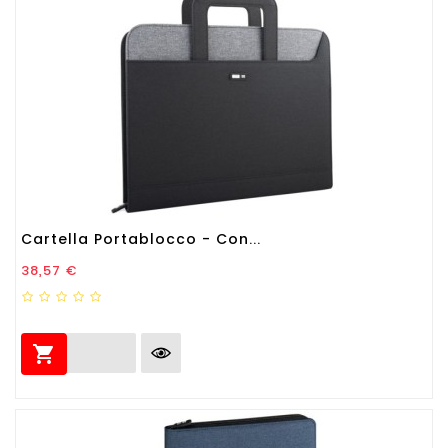
Cartella Portablocco - Con...
Prezzo
38,57 €
