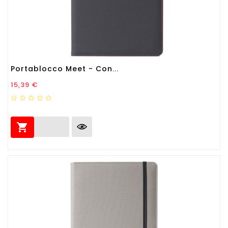
Portablocco Meet - Con...
Prezzo
15,39 €
