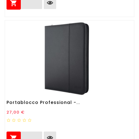

Portablocco Professional -...
Prezzo
27,00 €
