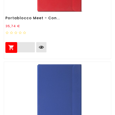
Portablocco Meet - Con...
Prezzo
35,74 €
