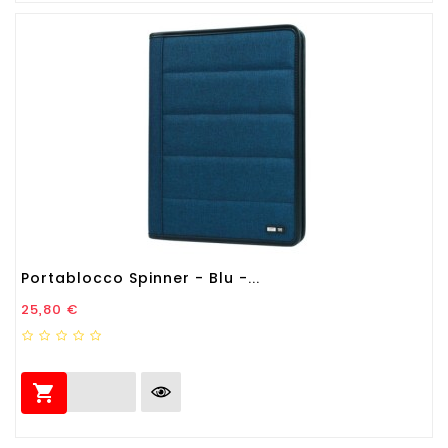
Portablocco Spinner - Blu -...
Prezzo
25,80 €
