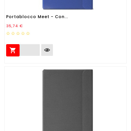
Portablocco Meet - Con...
Prezzo
35,74 €
