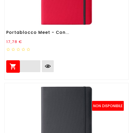
Portablocco Meet - Con...
Prezzo
17,78 €

NON DISPONIBILE