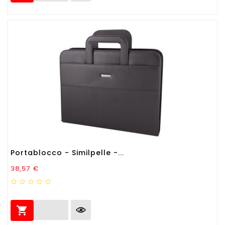
Portablocco - Similpelle -...
Prezzo
38,57 €
