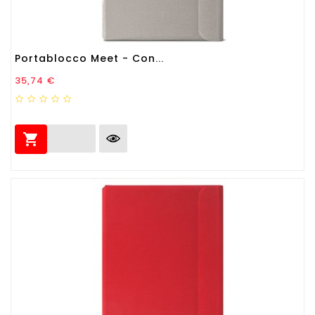
Portablocco Meet - Con...
Prezzo
35,74 €
