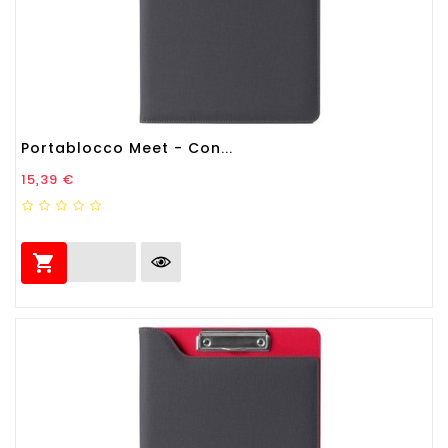
Portablocco Meet - Con...
Prezzo
15,39 €
