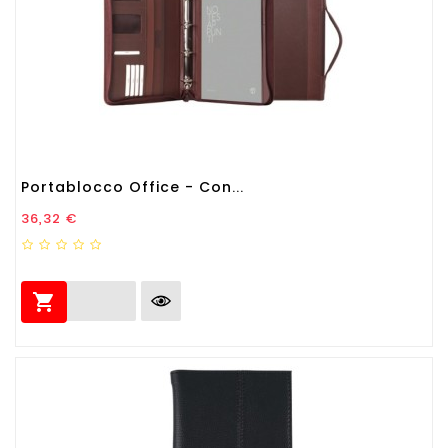
Portablocco Office - Con...
Prezzo
36,32 €
