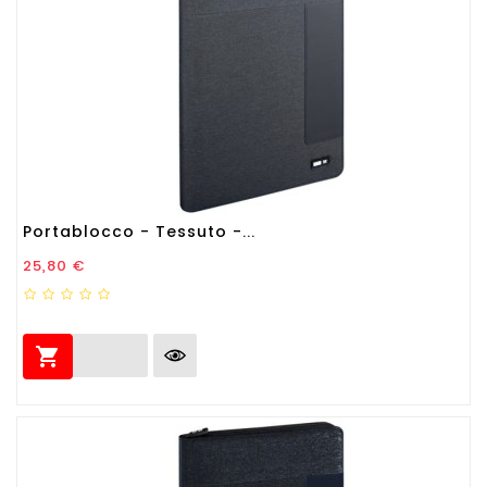
Portablocco - Tessuto -...
Prezzo
25,80 €
