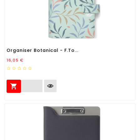
Organiser Botanical - F.to...
Prezzo
16,05 €
