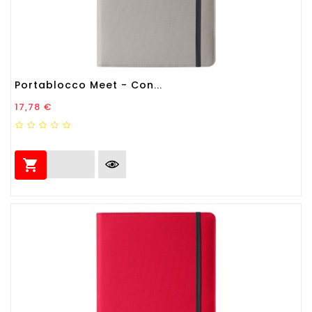
Portablocco Meet - Con...
Prezzo
17,78 €
