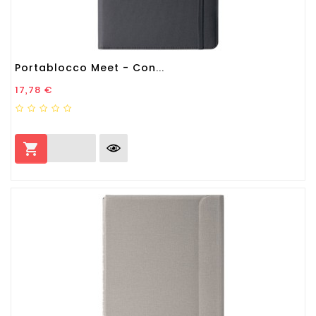
Portablocco Meet - Con...
Prezzo
17,78 €
