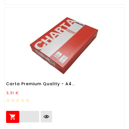
Carta Premium Quality - A4...
Prezzo
3,31 €
