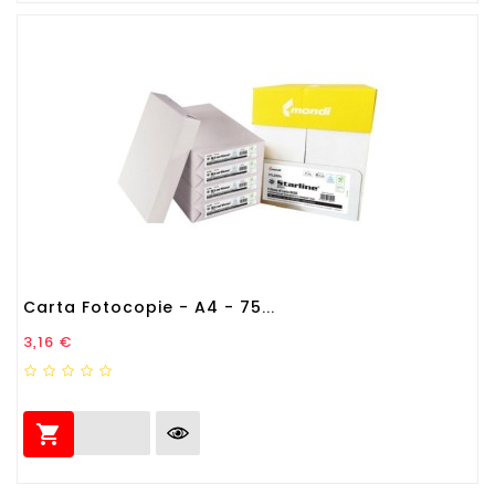
Carta Fotocopie - A4 - 75...
Prezzo
3,16 €
