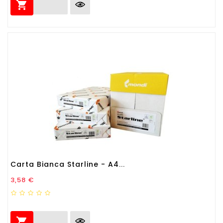

Carta Bianca Starline - A4...
Prezzo
3,58 €
