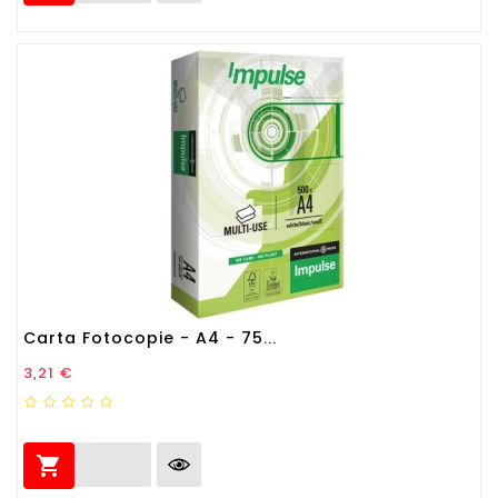
Carta Fotocopie - A4 - 75...
Prezzo
3,21 €
