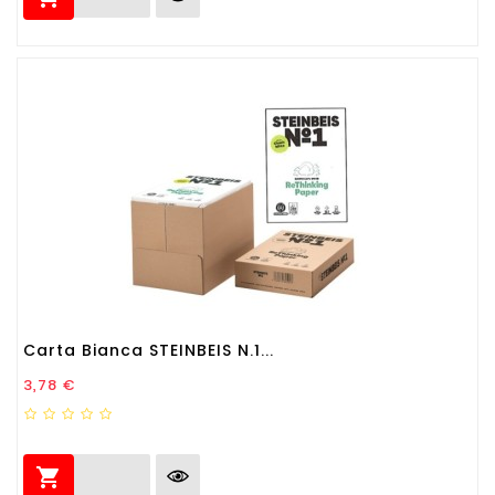
Carta Bianca STEINBEIS N.1...
Prezzo
3,78 €
