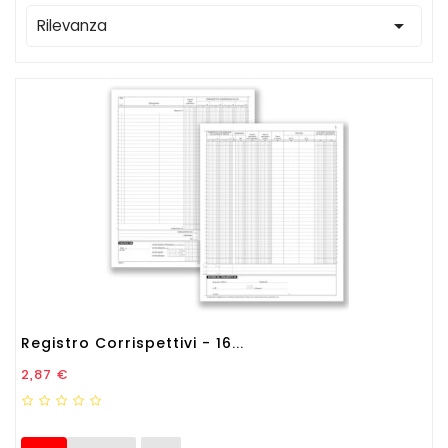

Rilevanza
Registro Corrispettivi - 16...
Prezzo
2,87 €