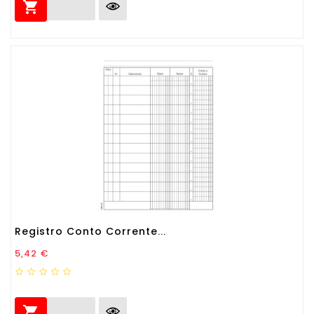

Registro Conto Corrente...
Prezzo
5,42 €
