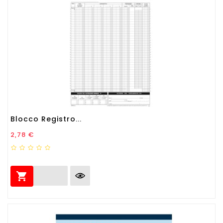
Blocco Registro...
Prezzo
2,78 €
