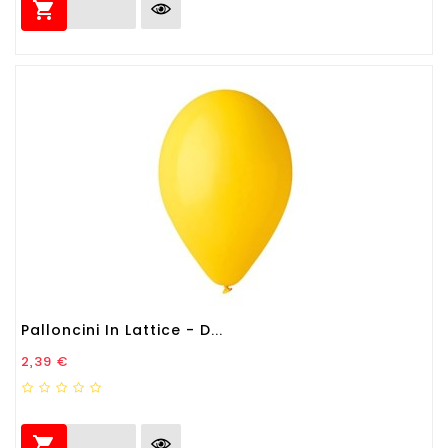

Palloncini In Lattice - D...
Prezzo
2,39 €
