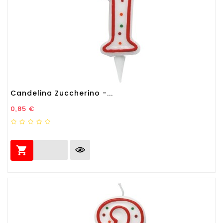
Candelina Zuccherino -...
Prezzo
0,85 €
