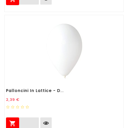
Palloncini In Lattice - D...
Prezzo
2,39 €
