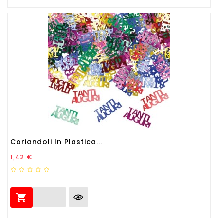
Coriandoli In Plastica...
Prezzo
1,42 €
