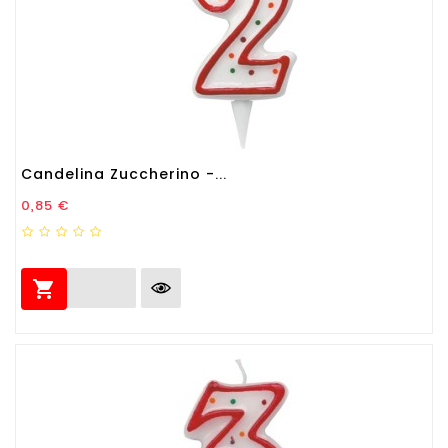
Candelina Zuccherino -...
Prezzo
0,85 €
