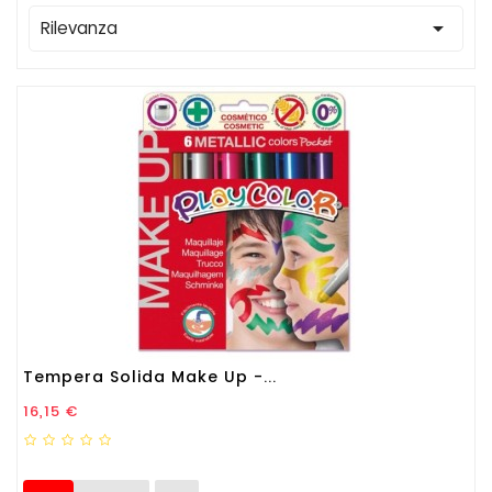

Rilevanza
Tempera Solida Make Up -...
Prezzo
16,15 €