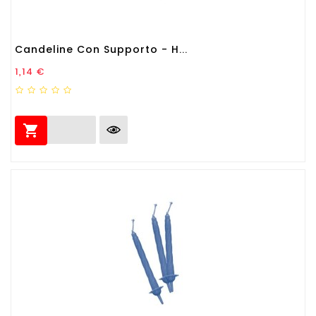
Candeline Con Supporto - H...
Prezzo
1,14 €
