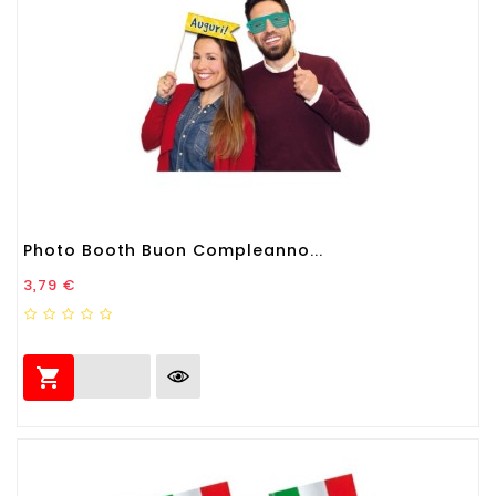
Photo Booth Buon Compleanno...
Prezzo
3,79 €
