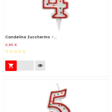
Candelina Zuccherino -...
Prezzo
0,85 €
