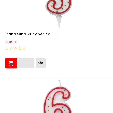
Candelina Zuccherino -...
Prezzo
0,85 €
