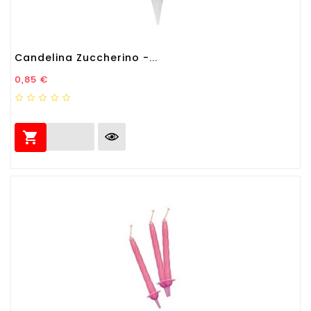
Candelina Zuccherino -...
Prezzo
0,85 €
