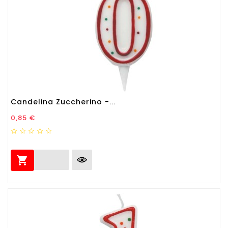
Candelina Zuccherino -...
Prezzo
0,85 €
