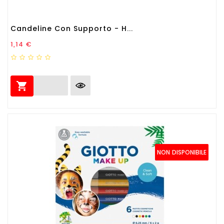
Candeline Con Supporto - H...
Prezzo
1,14 €

NON DISPONIBILE