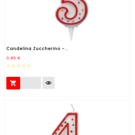
Candelina Zuccherino -...
Prezzo
0,85 €
