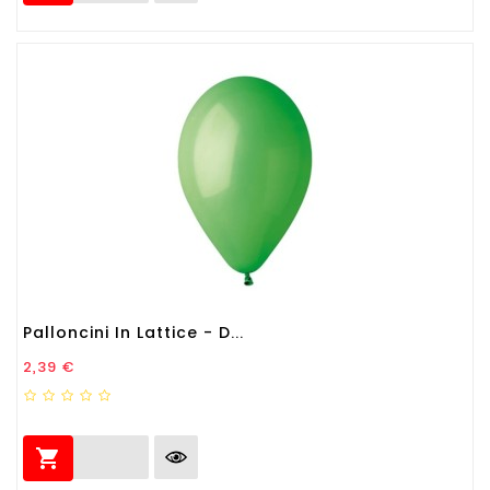
Palloncini In Lattice - D...
Prezzo
2,39 €
