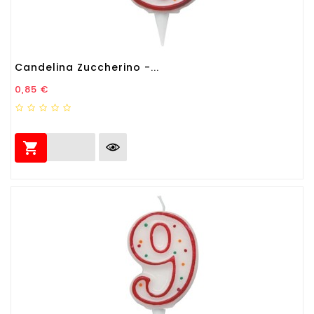
Candelina Zuccherino -...
Prezzo
0,85 €
