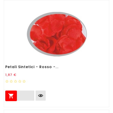
Petali Sintetici - Rosso -...
Prezzo
1,87 €
