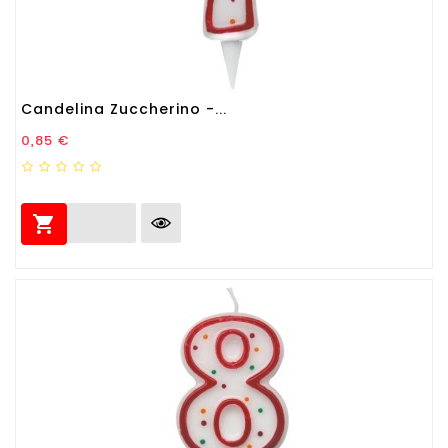
Candelina Zuccherino -...
Prezzo
0,85 €
