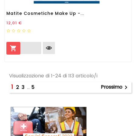
Matite Cosmetiche Make Up -...
Prezzo
12,01 €

Visualizzazione di 1-24 di 113 articolo/i
1
Prossimo
2
3
…
5
