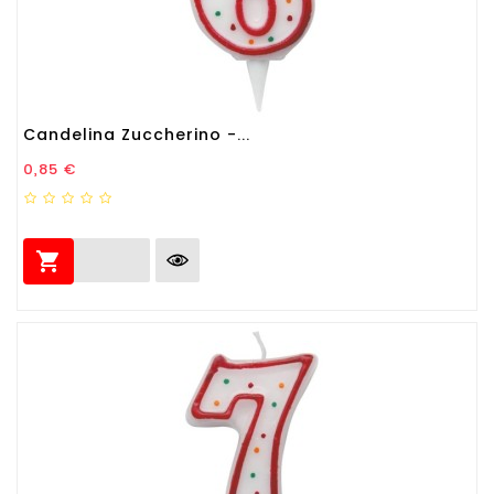
Candelina Zuccherino -...
Prezzo
0,85 €
