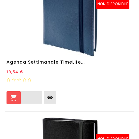
NON DISPONIBILE
Agenda Settimanale TimeLife...
Prezzo
19,54 €

NON DISPONIBILE