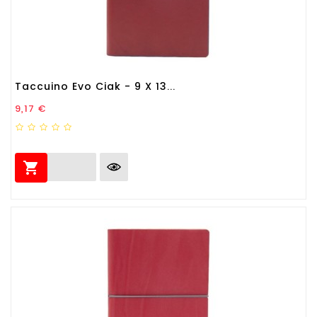
Taccuino Evo Ciak - 9 X 13...
Prezzo
9,17 €
