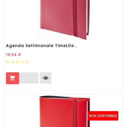
Agenda Settimanale TimeLife...
Prezzo
19,54 €

NON DISPONIBILE