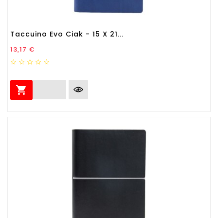
Taccuino Evo Ciak - 15 X 21...
Prezzo
13,17 €
