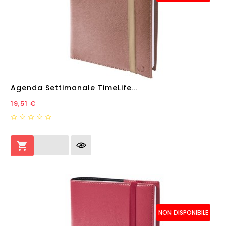
Agenda Settimanale TimeLife...
Prezzo
19,51 €

NON DISPONIBILE