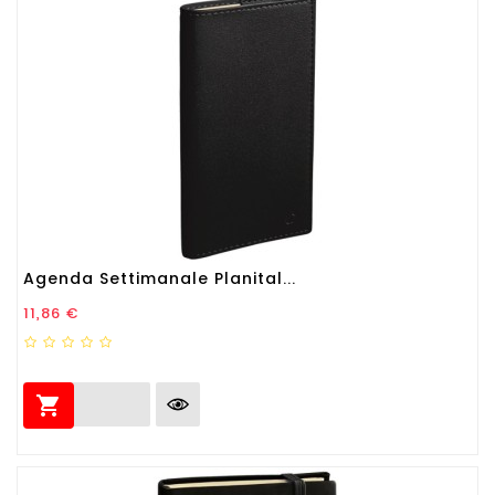
Agenda Settimanale Planital...
Prezzo
11,86 €
