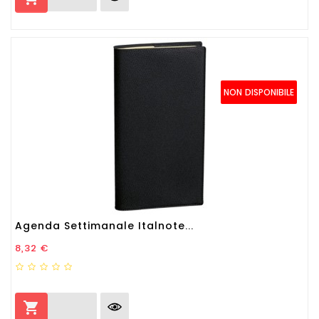
NON DISPONIBILE
Agenda Settimanale Italnote...
Prezzo
8,32 €
