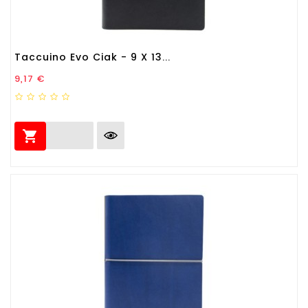
Taccuino Evo Ciak - 9 X 13...
Prezzo
9,17 €
