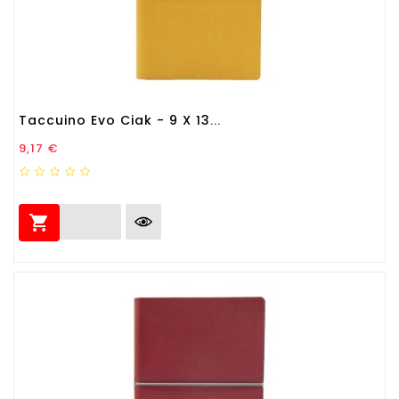
Taccuino Evo Ciak - 9 X 13...
Prezzo
9,17 €
