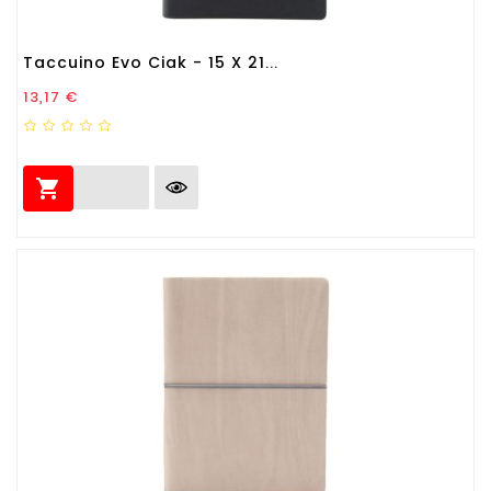
Taccuino Evo Ciak - 15 X 21...
Prezzo
13,17 €
