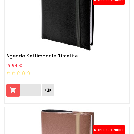
Agenda Settimanale TimeLife...
Prezzo
19,54 €

NON DISPONIBILE