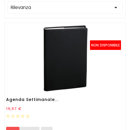

Rilevanza
NON DISPONIBILE
Agenda Settimanale...
Prezzo
19,57 €