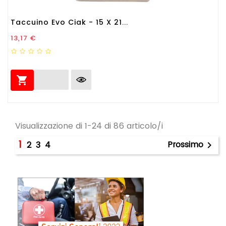
Taccuino Evo Ciak - 15 X 21...
Prezzo
13,17 €

Visualizzazione di 1-24 di 86 articolo/i
1
Prossimo
2
3
4
