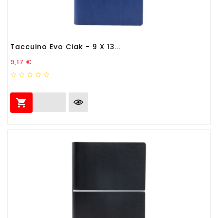
Taccuino Evo Ciak - 9 X 13...
Prezzo
9,17 €
