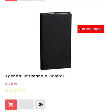
NON DISPONIBILE
Agenda Settimanale Planital...
Prezzo
8,78 €
