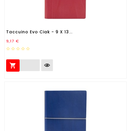
Taccuino Evo Ciak - 9 X 13...
Prezzo
9,17 €
