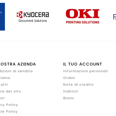
NOSTRA AZIENDA
IL TUO ACCOUNT
izioni di vendita
Informazioni personali
siamo
Ordini
atti
Note di credito
a del sito
Indirizzi
zi
Buoni
acy Policy
ie Policy