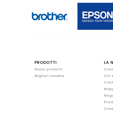
PRODOTTI
LA 
Nuovi prodotti
Cond
Migliori vendite
Chi 
Cont
Mapp
Nego
Priv
Cook