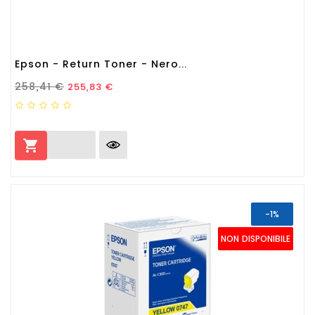
Epson - Return Toner - Nero...
Prezzo Standard
Prezzo
258,41 €
255,83 €

-1%
NON DISPONIBILE