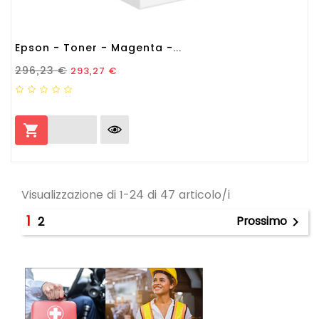
Epson - Toner - Magenta -...
Prezzo Standard
Prezzo
296,23 €
293,27 €

Visualizzazione di 1-24 di 47 articolo/i
1
Prossimo
2
