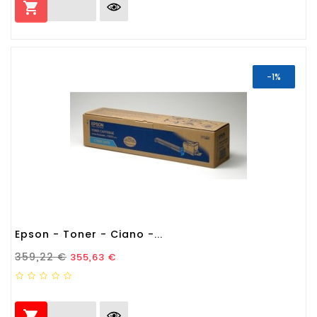

-1%
Epson - Toner - Ciano -...
Prezzo Standard
Prezzo
359,22 €
355,63 €
