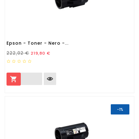
Epson - Toner - Nero -...
Prezzo Standard
Prezzo
222,02 €
219,80 €

-1%