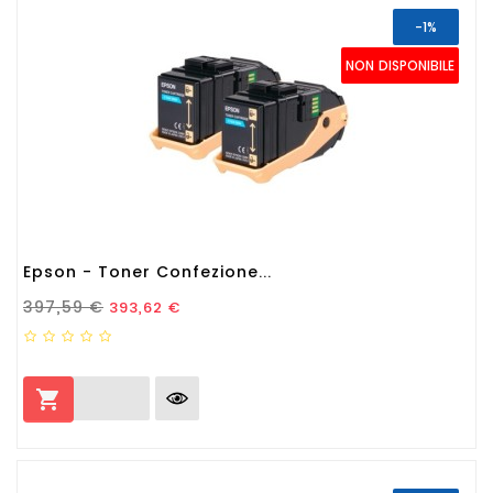
-1%
NON DISPONIBILE
Epson - Toner Confezione...
Prezzo Standard
Prezzo
397,59 €
393,62 €
