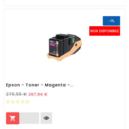
-1%
NON DISPONIBILE
Epson - Toner - Magenta -...
Prezzo Standard
Prezzo
270,55 €
267,84 €
