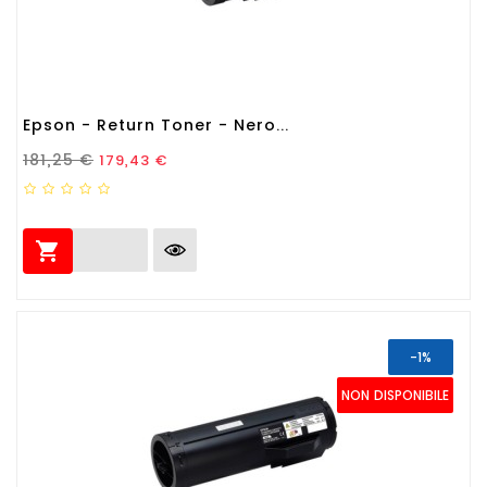
Epson - Return Toner - Nero...
Prezzo Standard
Prezzo
181,25 €
179,43 €

-1%
NON DISPONIBILE