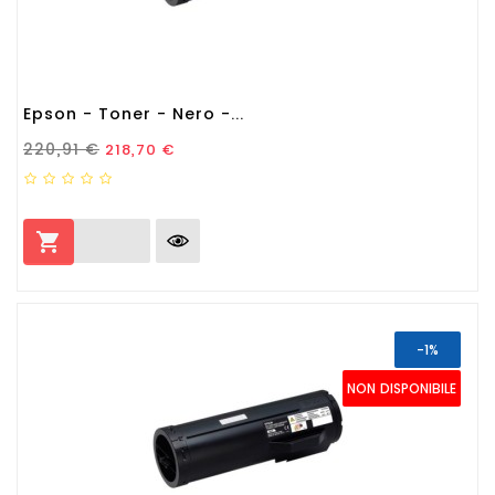
Epson - Toner - Nero -...
Prezzo Standard
Prezzo
220,91 €
218,70 €

-1%
NON DISPONIBILE