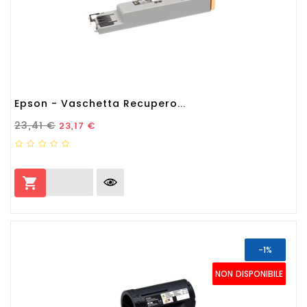
Epson - Vaschetta Recupero...
Prezzo Standard
Prezzo
23,41 €
23,17 €

-1%
NON DISPONIBILE