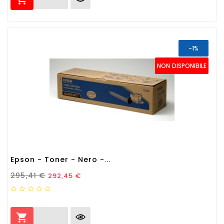
-1%
NON DISPONIBILE
Epson - Toner - Nero -...
Prezzo Standard
Prezzo
295,41 €
292,45 €
