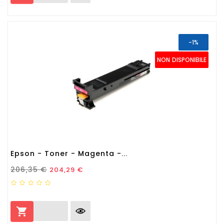
-1%
NON DISPONIBILE
Epson - Toner - Magenta -...
Prezzo Standard
Prezzo
206,35 €
204,29 €
