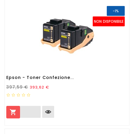
-1%
NON DISPONIBILE
Epson - Toner Confezione...
Prezzo Standard
Prezzo
397,59 €
393,62 €
