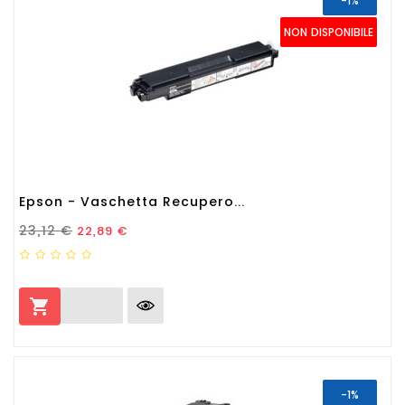
-1%
NON DISPONIBILE
Epson - Vaschetta Recupero...
Prezzo Standard
Prezzo
23,12 €
22,89 €

-1%