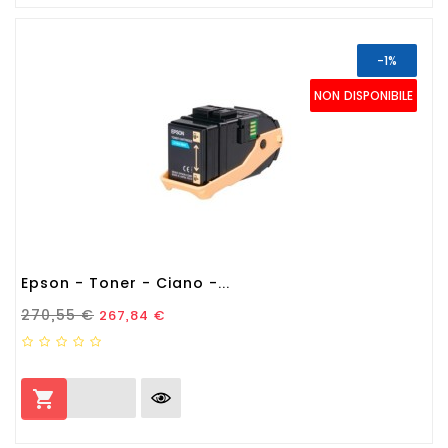
-1%
NON DISPONIBILE
Epson - Toner - Ciano -...
Prezzo Standard
Prezzo
270,55 €
267,84 €
