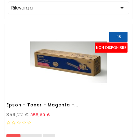

Rilevanza
-1%
NON DISPONIBILE
Epson - Toner - Magenta -...
Prezzo Standard
Prezzo
359,22 €
355,63 €