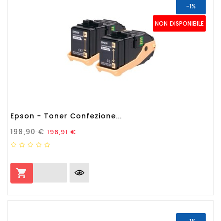
-1%
NON DISPONIBILE
Epson - Toner Confezione...
Prezzo Standard
Prezzo
198,90 €
196,91 €
