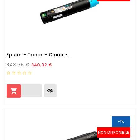
Epson - Toner - Ciano -...
Prezzo Standard
Prezzo
343,76 €
340,32 €

-1%
NON DISPONIBILE