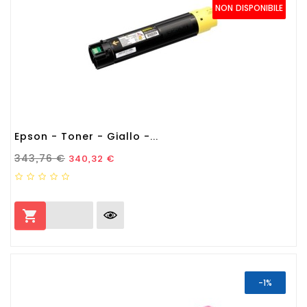
NON DISPONIBILE
Epson - Toner - Giallo -...
Prezzo Standard
Prezzo
343,76 €
340,32 €

-1%