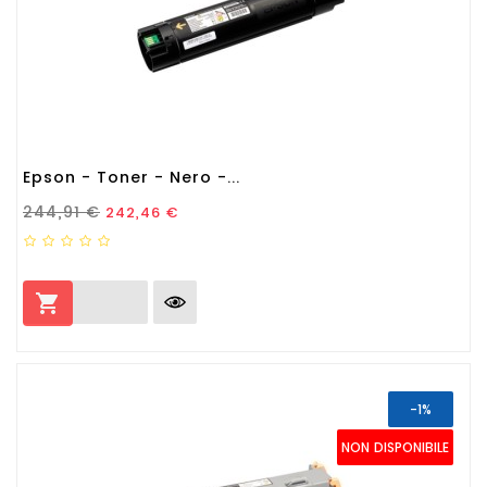
Epson - Toner - Nero -...
Prezzo Standard
Prezzo
244,91 €
242,46 €

-1%
NON DISPONIBILE