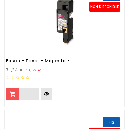
NON DISPONIBILE
Epson - Toner - Magenta -...
Prezzo Standard
Prezzo
71,34 €
70,63 €

-1%