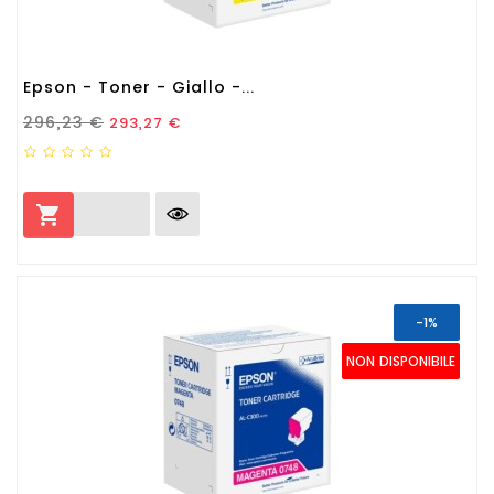
Epson - Toner - Giallo -...
Prezzo Standard
Prezzo
296,23 €
293,27 €

-1%
NON DISPONIBILE