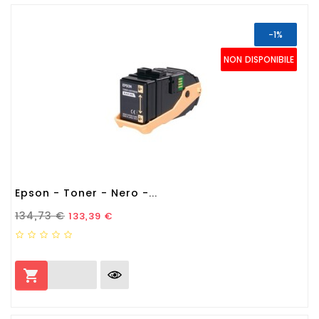
-1%
NON DISPONIBILE
Epson - Toner - Nero -...
Prezzo Standard
Prezzo
134,73 €
133,39 €
