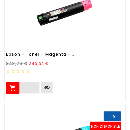
Epson - Toner - Magenta -...
Prezzo Standard
Prezzo
343,76 €
340,32 €

-1%
NON DISPONIBILE