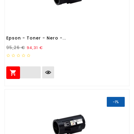
Epson - Toner - Nero -...
Prezzo Standard
Prezzo
95,26 €
94,31 €

-1%