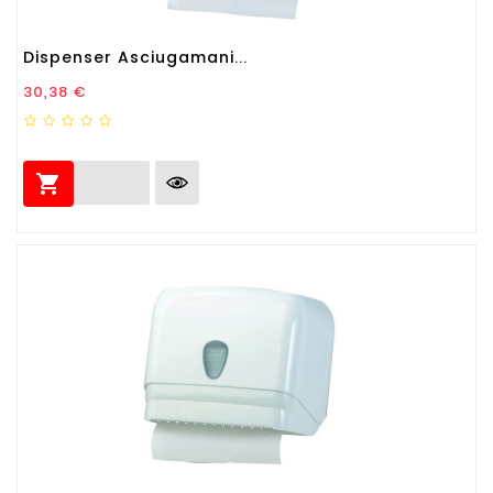
Dispenser Asciugamani...
Prezzo
30,38 €
