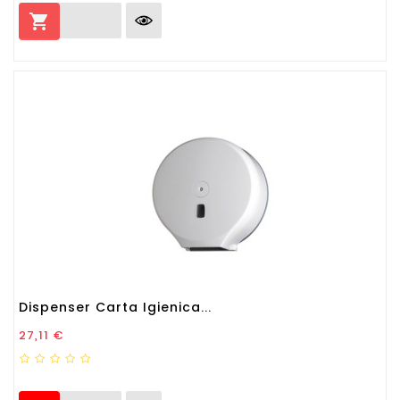

Dispenser Carta Igienica...
Prezzo
27,11 €