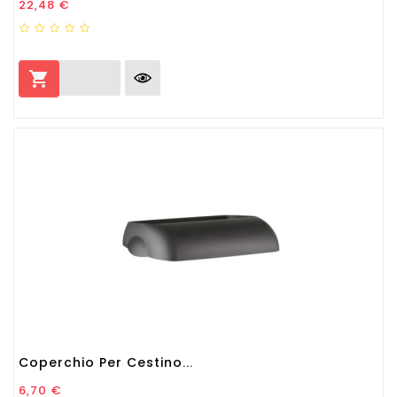
Prezzo
22,48 €

Coperchio Per Cestino...
Prezzo
6,70 €