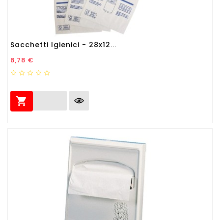
Sacchetti Igienici - 28x12...
Prezzo
8,78 €
