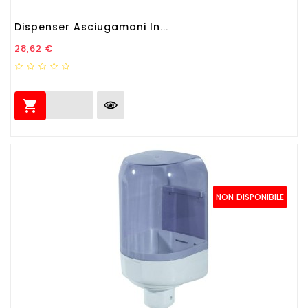
Dispenser Asciugamani In...
Prezzo
28,62 €

NON DISPONIBILE