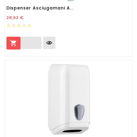
Dispenser Asciugamani A...
Prezzo
28,62 €
