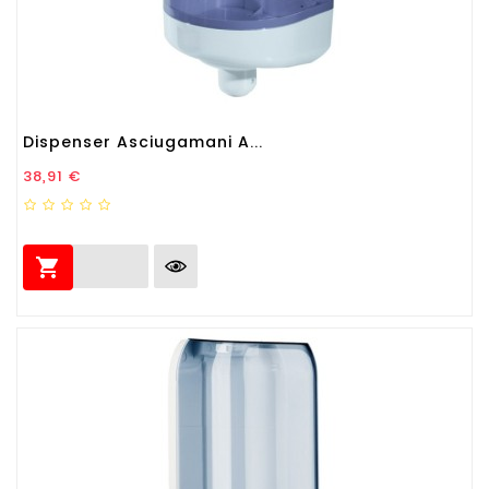
Dispenser Asciugamani A...
Prezzo
38,91 €
