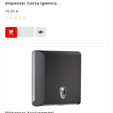
Dispenser Carta Igienica...
Prezzo
19,36 €

Dispenser Asciugamani...