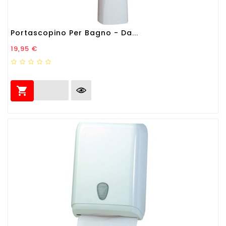
Portascopino Per Bagno - Da...
Prezzo
19,95 €
