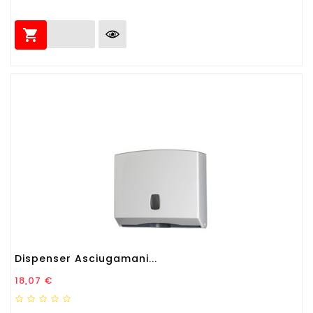

Dispenser Asciugamani...
Prezzo
18,07 €