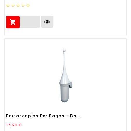

Portascopino Per Bagno - Da...
Prezzo
17,59 €