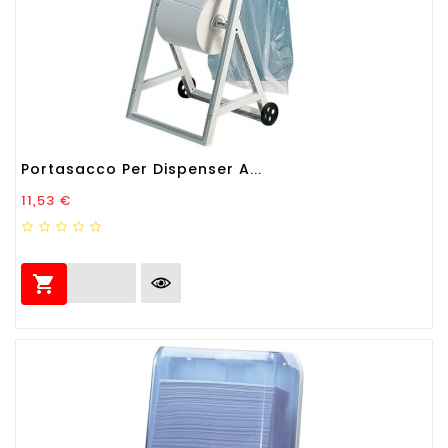
Portasacco Per Dispenser A...
Prezzo
11,53 €
