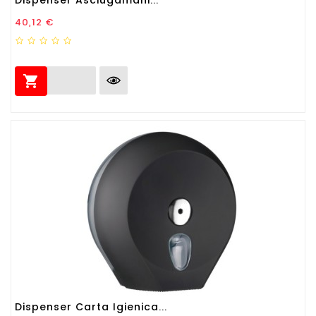
Prezzo
40,12 €

Dispenser Carta Igienica...