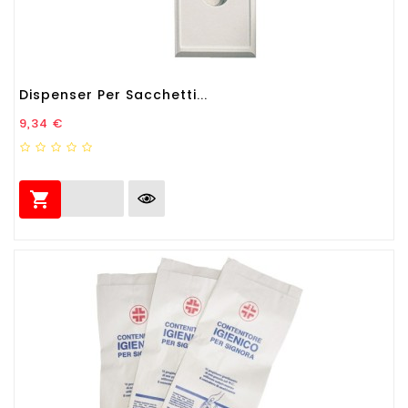
Dispenser Per Sacchetti...
Prezzo
9,34 €
