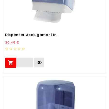
Dispenser Asciugamani In...
Prezzo
30,48 €
