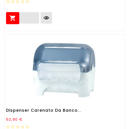

Dispenser Carenato Da Banco...
Prezzo
52,90 €