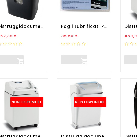
Distruggidocumenti 516XCD -...
Fogli Lubrificati Per...
rezzo
Prezzo
Prez
252,39 €
35,80 €
469,


NON DISPONIBILE
NON DISPONIBILE
Distruggidocumenti +1 S5 -...
Distruggidocumenti 240 SS5...