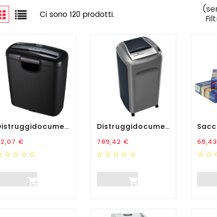
(se
Ci sono 120 prodotti.
Fil
Distruggidocumenti 601S -...
Distruggidocumenti Delta...
Sacch
rezzo
Prezzo
Prez
22,07 €
789,42 €
68,43

