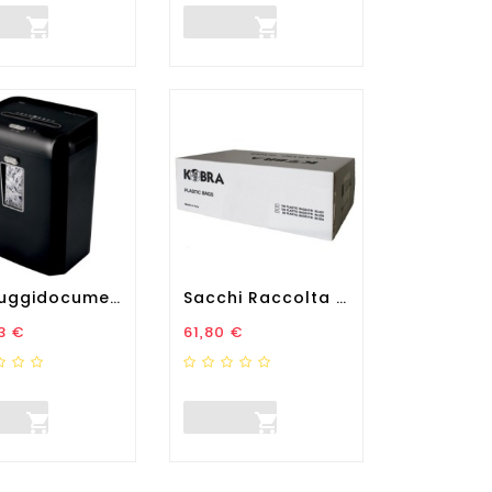


Distruggidocumenti ProMax...
Sacchi Raccolta - Kobra -...
zo
Prezzo
3 €
61,80 €

