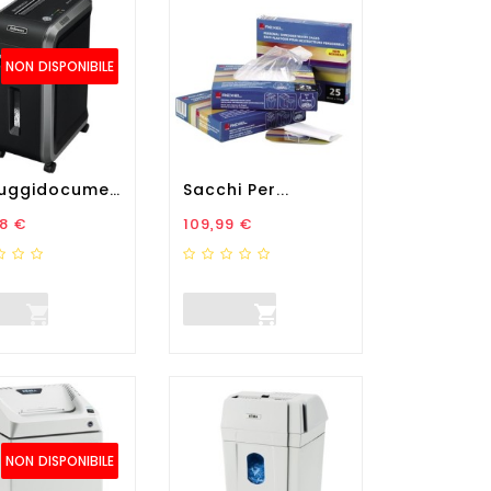
NON DISPONIBILE
Distruggidocumenti 99CI - A...
Sacchi Per...
zo
Prezzo
8 €
109,99 €


NON DISPONIBILE