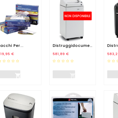
NON DISPONIBILE
acchi Per...
Distruggidocumenti 260.1 S4...
rezzo
Prezzo
Prez
19,95 €
581,89 €
583,2

