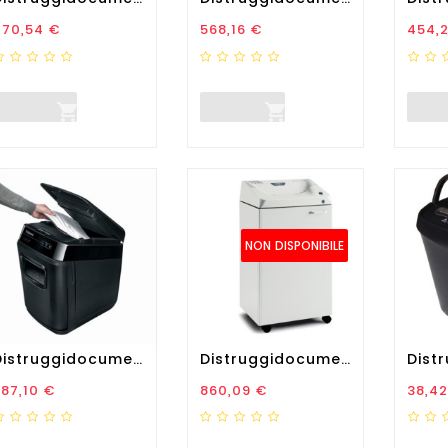
rezzo
Prezzo
Prez
470,54 €
568,16 €
454,


NON DISPONIBILE
Distruggidocumenti AutoMax...
Distruggidocumenti A...
rezzo
Prezzo
Prez
87,10 €
860,09 €
38,42