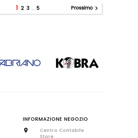
1
Prossimo
2
3
…
5

INFORMAZIONE NEGOZIO
Centro Contabile

Store