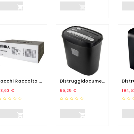


Sacchi Raccolta Per...
Distruggidocumenti 080X - A...
rezzo
Prezzo
Prez
3,63 €
55,25 €
194,5

