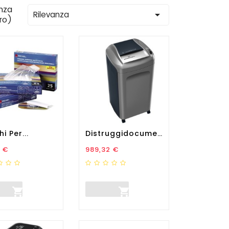
nza

Rilevanza
tro)
i Per...
Distruggidocumenti Delta...
zo
Prezzo
 €
989,32 €

