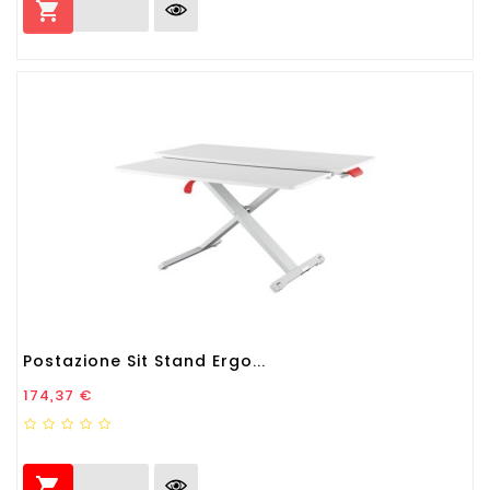

Postazione Sit Stand Ergo...
Prezzo
174,37 €
