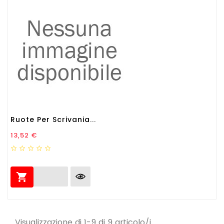
Ruote Per Scrivania...
Prezzo
13,52 €

Visualizzazione di 1-9 di 9 articolo/i