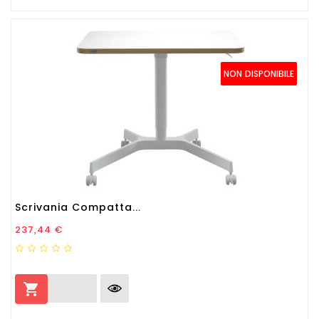
NON DISPONIBILE
Scrivania Compatta...
Prezzo
237,44 €
