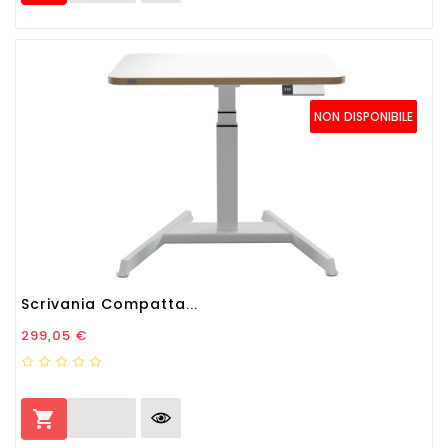
NON DISPONIBILE
Scrivania Compatta...
Prezzo
299,05 €
