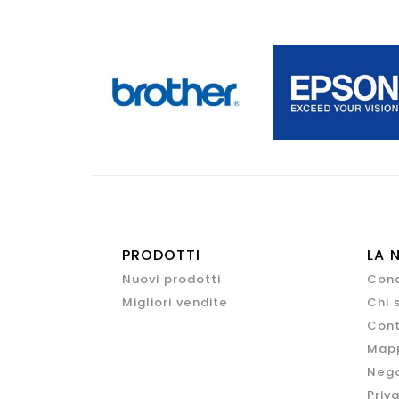
PRODOTTI
LA 
Nuovi prodotti
Cond
Migliori vendite
Chi 
Cont
Mapp
Nego
Priv