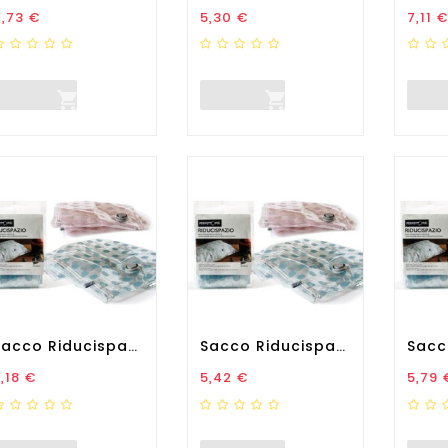
rezzo
Prezzo
Prez
,73 €
5,30 €
7,11 €


Sacco Riducispazio -...
Sacco Riducispazio -...
rezzo
Prezzo
Prez
,18 €
5,42 €
5,79 