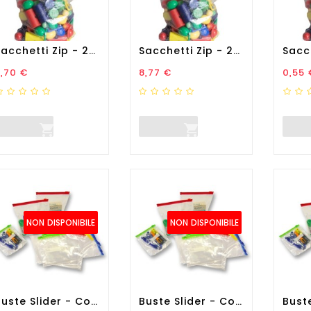
Sacchetti Zip - 20 X 30 Cm...
Sacchetti Zip - 25 X 35 Cm...
rezzo
Prezzo
Prez
,70 €
8,77 €
0,55 


NON DISPONIBILE
NON DISPONIBILE
Buste Slider - Con Chiusura...
Buste Slider - Con Chiusura...