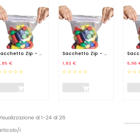
Sacchetto Zip - 6 X 80 Cm -...
Sacchetto Zip - 7 X 12 Cm -...
rezzo
Prezzo
Prez
,85 €
1,83 €
5,96 


Visualizzazione di 1-24 di 26
articolo/i