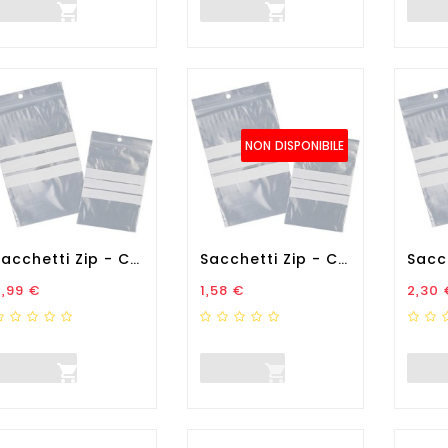


NON DISPONIBILE
Sacchetti Zip - Con Bande...
Sacchetti Zip - Con Bande...
rezzo
Prezzo
Prez
,99 €
1,58 €
2,30 

