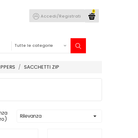
0
Accedi/Registrati
OPPERS
SACCHETTI ZIP
nza

Rilevanza
tro)