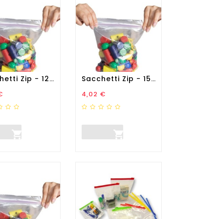
Sacchetti Zip - 12 X 17 Cm...
Sacchetti Zip - 15 X 22 Cm...
zo
Prezzo
€
4,02 €

