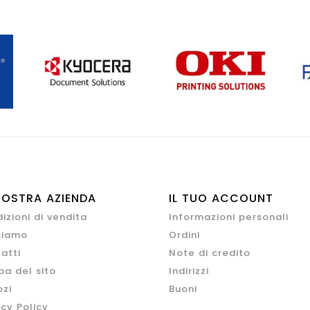
NOSTRA AZIENDA
IL TUO ACCOUNT
izioni di vendita
Informazioni personali
siamo
Ordini
atti
Note di credito
a del sito
Indirizzi
zi
Buoni
acy Policy