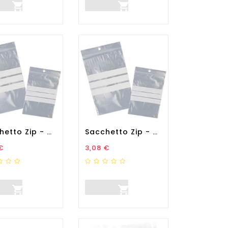


Sacchetto Zip - Con Bande...
Sacchetto Zip - Con Bande...
zo
Prezzo
€
3,08 €

