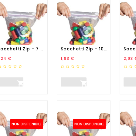
Sacchetti Zip - 7 X 10 Cm -...
Sacchetti Zip - 10 X 15 Cm...
rezzo
Prezzo
Prez
,24 €
1,93 €
2,63 


NON DISPONIBILE
NON DISPONIBILE