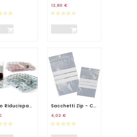
zo
Prezzo
12,80 €


Sacco Riducispazio -...
Sacchetti Zip - Con Bande...
zo
Prezzo
€
4,02 €