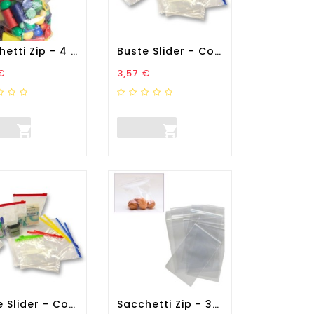
Sacchetti Zip - 4 X 6 Cm -...
Buste Slider - Con Chiusura...
zo
Prezzo
€
3,57 €


Buste Slider - Con Chiusura...
Sacchetti Zip - 30 X 40 Cm...