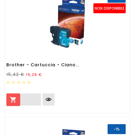
NON DISPONIBILE
Brother - Cartuccia - Ciano...
Prezzo Standard
Prezzo
15,42 €
15,26 €

-1%