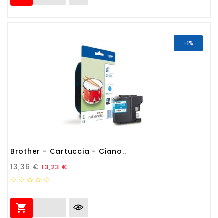
-1%
Brother - Cartuccia - Ciano...
Prezzo Standard
Prezzo
13,36 €
13,23 €
