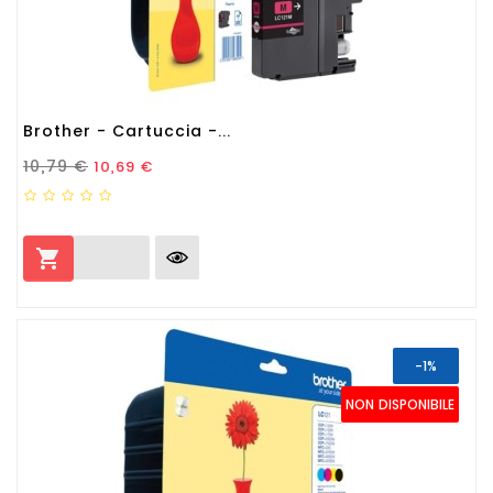
Brother - Cartuccia -...
Prezzo Standard
Prezzo
10,79 €
10,69 €

-1%
NON DISPONIBILE