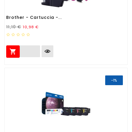
Brother - Cartuccia -...
Prezzo Standard
Prezzo
11,10 €
10,98 €

-1%