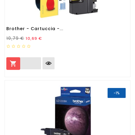
Brother - Cartuccia -...
Prezzo Standard
Prezzo
10,79 €
10,69 €

-1%