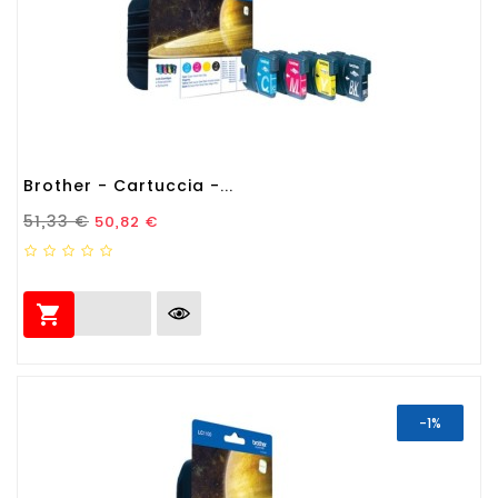
Brother - Cartuccia -...
Prezzo Standard
Prezzo
51,33 €
50,82 €

-1%