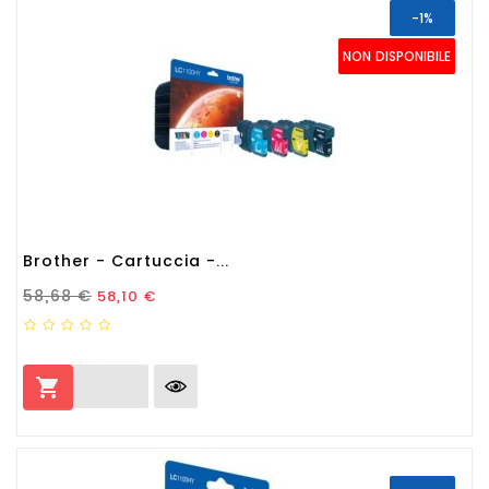
-1%
NON DISPONIBILE
Brother - Cartuccia -...
Prezzo Standard
Prezzo
58,68 €
58,10 €
