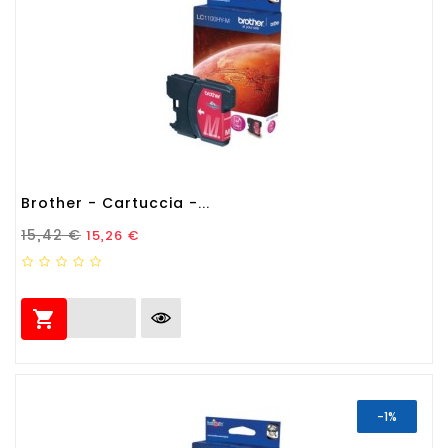
Brother - Cartuccia -...
Prezzo Standard
Prezzo
15,42 €
15,26 €

-1%