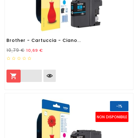
Brother - Cartuccia - Ciano...
Prezzo Standard
Prezzo
10,79 €
10,69 €

-1%
NON DISPONIBILE