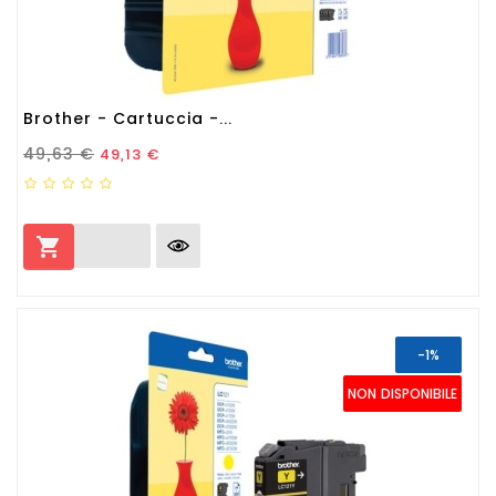
Brother - Cartuccia -...
Prezzo Standard
Prezzo
49,63 €
49,13 €

-1%
NON DISPONIBILE