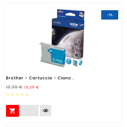
-1%
Brother - Cartuccia - Ciano...
Prezzo Standard
Prezzo
13,39 €
13,25 €
