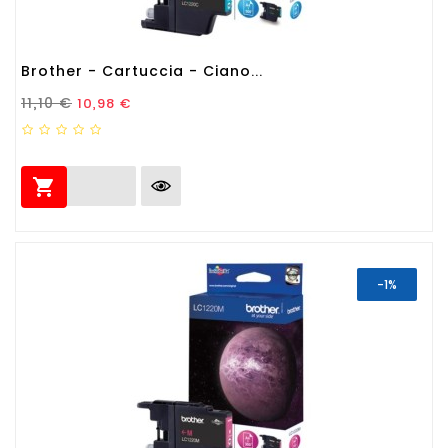
Brother - Cartuccia - Ciano...
Prezzo Standard
Prezzo
11,10 €
10,98 €

-1%