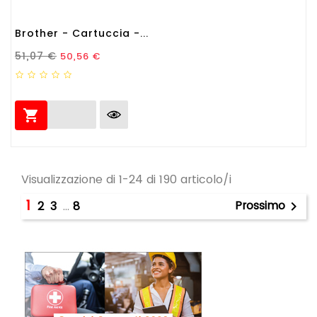
Brother - Cartuccia -...
Prezzo Standard
Prezzo
51,07 €
50,56 €

Visualizzazione di 1-24 di 190 articolo/i
1
Prossimo
2
3
…
8
