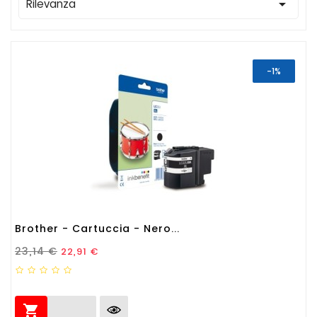

Rilevanza
-1%
Brother - Cartuccia - Nero...
Prezzo Standard
Prezzo
23,14 €
22,91 €
