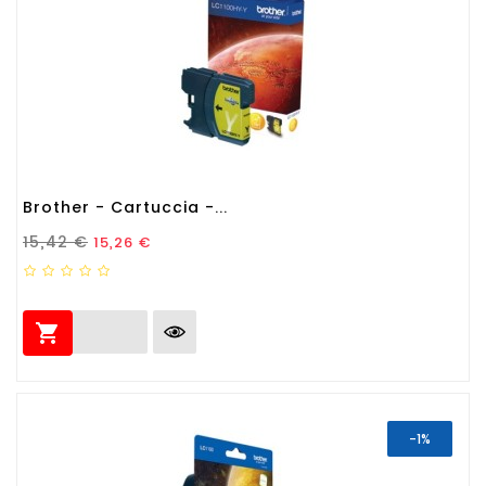
Brother - Cartuccia -...
Prezzo Standard
Prezzo
15,42 €
15,26 €

-1%