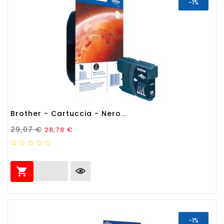
-1%
Brother - Cartuccia - Nero...
Prezzo Standard
Prezzo
29,07 €
28,78 €

-1%