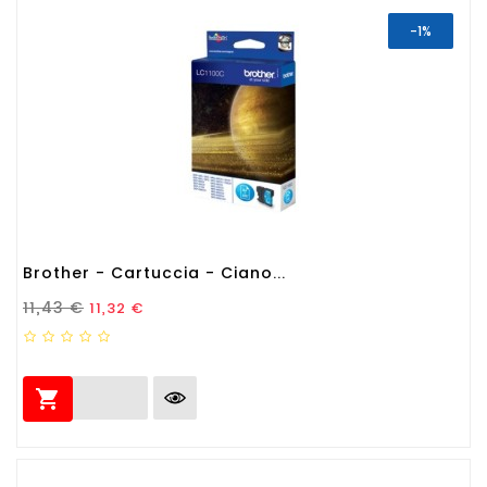
-1%
Brother - Cartuccia - Ciano...
Prezzo Standard
Prezzo
11,43 €
11,32 €
