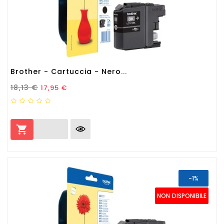
Brother - Cartuccia - Nero...
Prezzo Standard
Prezzo
18,13 €
17,95 €

-1%
NON DISPONIBILE