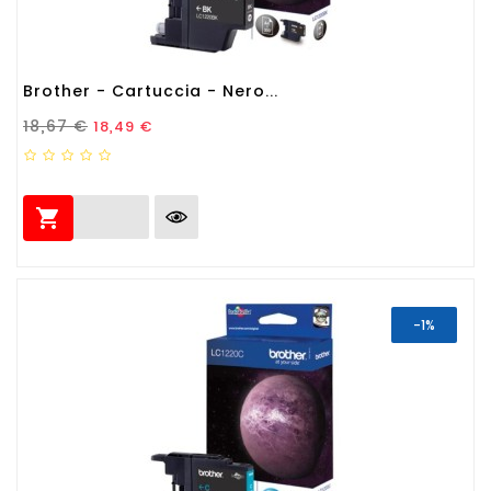
Brother - Cartuccia - Nero...
Prezzo Standard
Prezzo
18,67 €
18,49 €

-1%