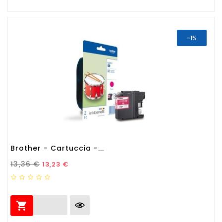
-1%
Brother - Cartuccia -...
Prezzo Standard
Prezzo
13,36 €
13,23 €
