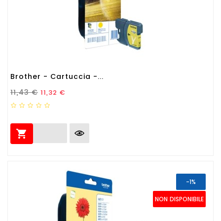
Brother - Cartuccia -...
Prezzo Standard
Prezzo
11,43 €
11,32 €

-1%
NON DISPONIBILE