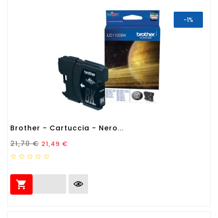
-1%
Brother - Cartuccia - Nero...
Prezzo Standard
Prezzo
21,70 €
21,49 €
