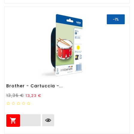
-1%
Brother - Cartuccia -...
Prezzo Standard
Prezzo
13,36 €
13,23 €
