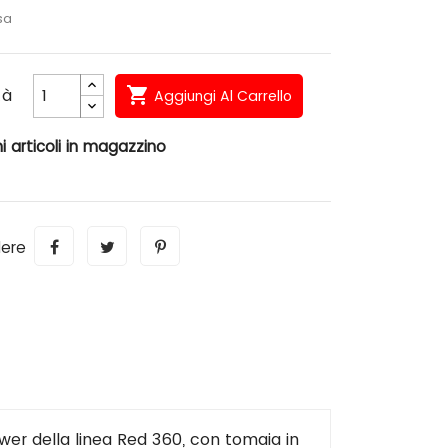
sa

tà
Aggiungi Al Carrello
i articoli in magazzino
dere
er della linea Red 360, con tomaia in