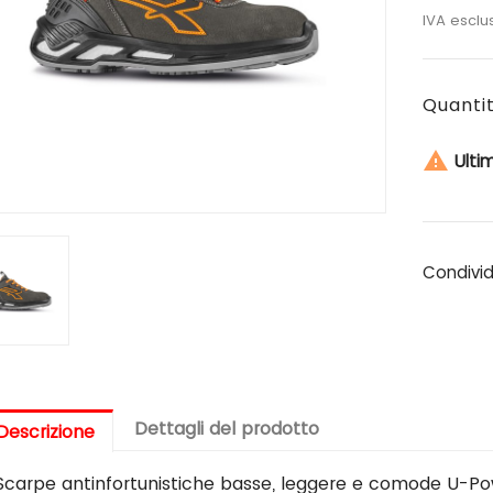
IVA esclu
Quanti

Ultim
Condivi
Dettagli del prodotto
Descrizione
Scarpe antinfortunistiche basse, leggere e comode U-Pow