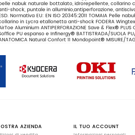
pelle nabuk naturale bottalato, idrorepellente, collarino 
anti-shock, puntale in alluminio,antiperforazione, antisciv
ESD. Normativa EU: EN ISO 20345:2011 TOMAIA Pelle nabuk 
collarino in Lycra etallonetta anti-shock FODERA Wingtex
AirToe Aluminium ANTIPERFORAZIONE Save & Flex® PL
Soffice PU espanso e Infinergy® BATTISTRADA/SUOLA P
ANATOMICA Natural Confort 11 Mondopoint® MISURE/TAGL
NOSTRA AZIENDA
IL TUO ACCOUNT
izioni di vendita
Informazioni personali