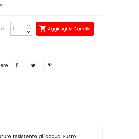
sa

tà
Aggiungi Al Carrello
dere
ture resistente all'acqua. Fusto